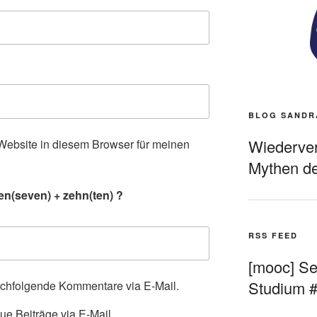
BLOG SANDR
Wiederverö
ebsite in diesem Browser für meinen
.
Mythen de
en(seven) + zehn(ten) ?
RSS FEED
[mooc] Sel
Studium 
achfolgende Kommentare via E-Mail.
ue Beiträge via E-Mail.