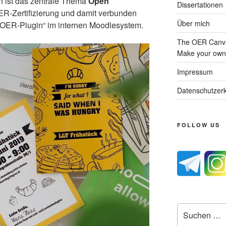
n ist das zentrale Thema
Open
Dissertationen
OER-Zertifizierung und damit verbunden
Über mich
„OER-Plugin“ im internen Moodlesystem.
The OER Canva
Make your own 
Impressum
Datenschutzerk
FOLLOW US
Suche
nach: