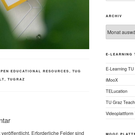
ARCHIV
Archiv
E-LEARNING 
E-Learning TU
OPEN EDUCATIONAL RESOURCES
,
TUG
LT
,
TUGRAZ
iMooX
TELucation
TU Graz Teach
Videoplattform
ntar
veröffentlicht.
Erforderliche Felder sind
MOOC PLATT