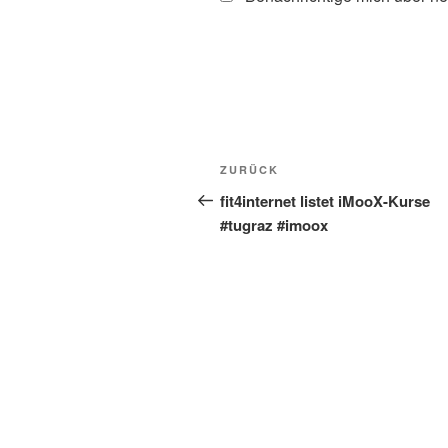
Beitragsnavigation
Vorheriger
ZURÜCK
Beitrag
fit4internet listet iMooX-Kurse
#tugraz #imoox