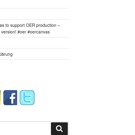
s to support OER production –
version! #oer #oercanvas
lärung
Suchen