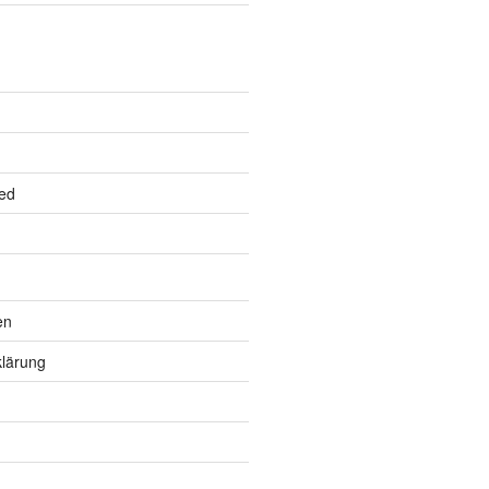
ed
en
lärung