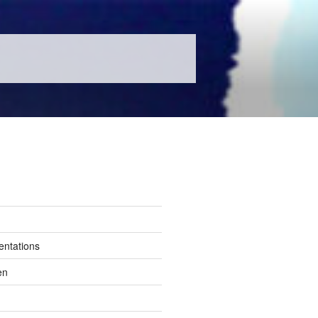
entations
en