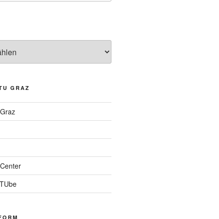
TU GRAZ
 Graz
Center
 TUbe
FORM