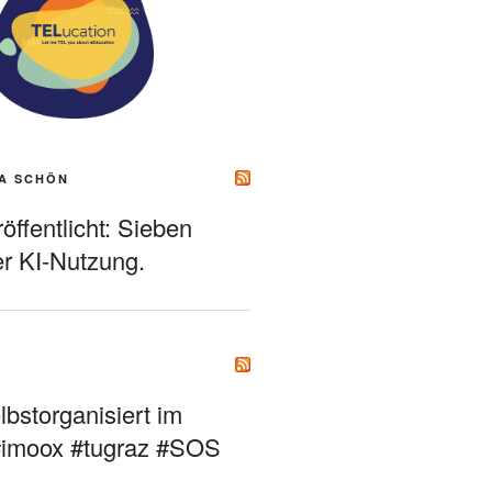
A SCHÖN
ffentlicht: Sieben
r KI-Nutzung.
bstorganisiert im
#imoox #tugraz #SOS