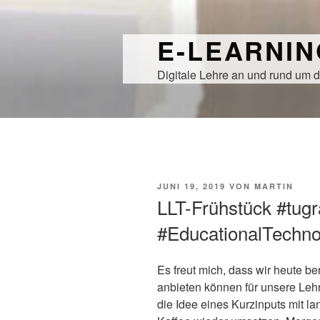
Zum
Inhalt
E-LEARNI
springen
Digitale Lehre an und rund um d
VERÖFFENTLICHT
JUNI 19, 2019
VON
MARTIN
AM
LLT-Frühstück #tugr
#EducationalTechno
Es freut mich, dass wir heute b
anbieten können für unsere Le
die Idee eines Kurzinputs mit l