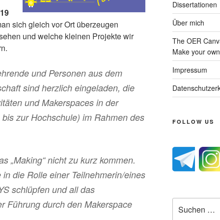
Dissertationen
019
Über mich
an sich gleich vor Ort überzeugen
sehen und welche kleinen Projekte wir
The OER Canva
n.
Make your own 
Impressum
 Lehrende und Personen aus dem
haft sind herzlich eingeladen, die
Datenschutzerk
itäten und Makerspaces in der
e bis zur Hochschule) im Rahmen des
FOLLOW US
das „Making“ nicht zu kurz kommen.
in die Rolle einer Teilnehmerin/eines
S schlüpfen und all das
Suche
der Führung durch den Makerspace
nach: