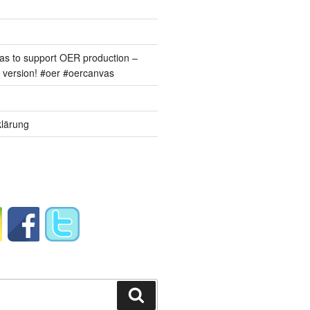
s to support OER production –
version! #oer #oercanvas
lärung
Suchen