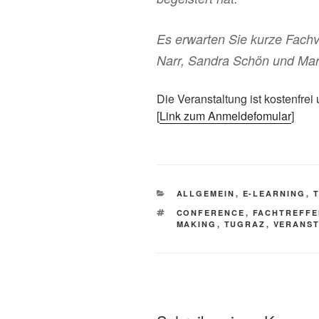
Es erwarten Sie kurze Fachvo
Narr, Sandra Schön und Mar
Die Veranstaltung ist kostenfre
[
Link zum Anmeldefomular
]
KATEGORIEN
ALLGEMEIN
,
E-LEARNING
,
SCHLAGWÖRTER
CONFERENCE
,
FACHTREFF
MAKING
,
TUGRAZ
,
VERANS