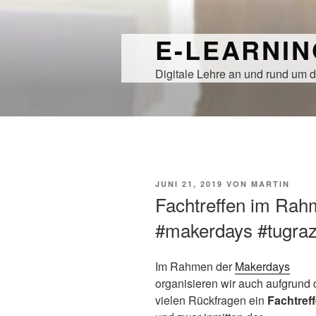
Zum
Inhalt
E-LEARNI
springen
Digitale Lehre an und rund um d
VERÖFFENTLICHT
JUNI 21, 2019
VON
MARTIN
AM
Fachtreffen im Rah
#makerdays #tugra
Im Rahmen der
Makerdays
organisieren wir auch aufgrund 
vielen Rückfragen ein
Fachtref