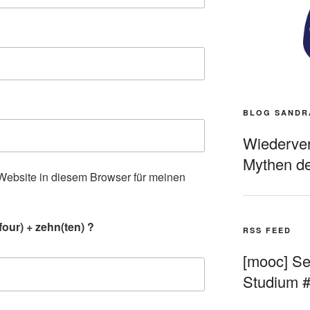
BLOG SANDR
Wiederverö
Mythen de
ebsite in diesem Browser für meinen
.
our) + zehn(ten) ?
RSS FEED
[mooc] Sel
Studium 