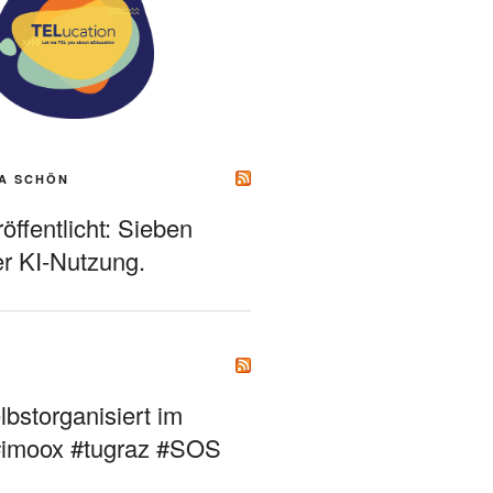
A SCHÖN
ffentlicht: Sieben
r KI-Nutzung.
bstorganisiert im
#imoox #tugraz #SOS