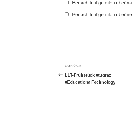
Benachrichtige mich über n
Benachrichtige mich über ne
Beitragsnavigation
Vorheriger
ZURÜCK
Beitrag
LLT-Frühstück #tugraz
#EducationalTechnology