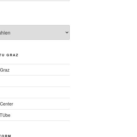
TU GRAZ
 Graz
Center
 TUbe
FORM