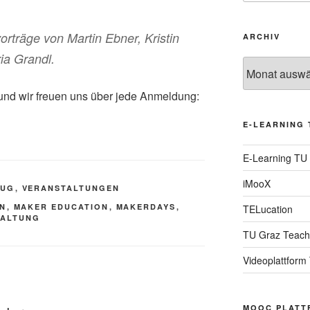
rträge von Martin Ebner, Kristin
ARCHIV
ia Grandl.
Archiv
i und wir freuen uns über jede Anmeldung:
E-LEARNING 
E-Learning TU
iMooX
TUG
,
VERANSTALTUNGEN
EN
,
MAKER EDUCATION
,
MAKERDAYS
,
TELucation
TALTUNG
TU Graz Teach
Videoplattform
MOOC PLATT