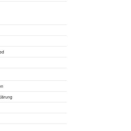
ed
en
lärung