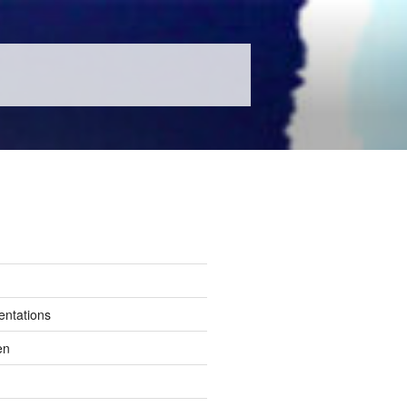
entations
en