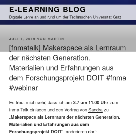
Zum
E-LEARNING BLOG
Inhalt
Digitale Lehre an und rund um der Technischen Universität Graz
springen
VERÖFFENTLICHT
JULI 1, 2019
VON
MARTIN
AM
[fnmatalk] Makerspace als Lernraum
der nächsten Generation.
Materialien und Erfahrungen aus
dem Forschungsprojekt DOIT #fnma
#webinar
Es freut mich sehr, dass ich am
3.7 um 11.00 Uhr
zum
fnma-Talk einladen und den Vortrag von
Sandra
zu
„
Makerspace als Lernraum der nächsten Generation.
Materialien und Erfahrungen aus dem
Forschungsprojekt DOIT
“ moderieren darf: