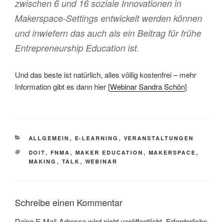
zwischen 6 und 16 soziale Innovationen in
Makerspace-Settings entwickelt werden können
und inwiefern das auch als ein Beitrag für frühe
Entrepreneurship Education ist.
Und das beste ist natürlich, alles völlig kostenfrei – mehr
Information gibt es dann hier [
Webinar Sandra Schön
]
KATEGORIEN
ALLGEMEIN
,
E-LEARNING
,
VERANSTALTUNGEN
SCHLAGWÖRTER
DOIT
,
FNMA
,
MAKER EDUCATION
,
MAKERSPACE
,
MAKING
,
TALK
,
WEBINAR
Schreibe einen Kommentar
Deine E-Mail-Adresse wird nicht veröffentlicht.
Erforderliche