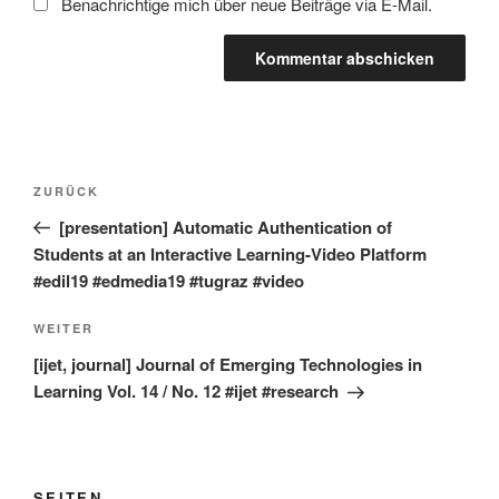
Benachrichtige mich über neue Beiträge via E-Mail.
Beitragsnavigation
Vorheriger
ZURÜCK
Beitrag
[presentation] Automatic Authentication of
Students at an Interactive Learning-Video Platform
#edil19 #edmedia19 #tugraz #video
Nächster
WEITER
Beitrag
[ijet, journal] Journal of Emerging Technologies in
Learning Vol. 14 / No. 12 #ijet #research
SEITEN