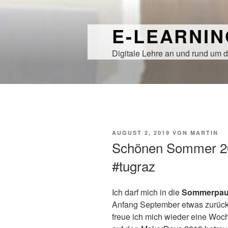
Zum
Inhalt
E-LEARNI
springen
Digitale Lehre an und rund um d
VERÖFFENTLICHT
AUGUST 2, 2019
VON
MARTIN
AM
Schönen Sommer 2
#tugraz
Ich darf mich in die
Sommerpaus
Anfang September etwas zurückz
freue ich mich wieder eine Woch