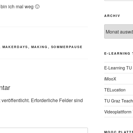
in ich mal weg 🙂
ARCHIV
Archiv
,
MAKERDAYS
,
MAKING
,
SOMMERPAUSE
E-LEARNING 
E-Learning TU
iMooX
ntar
TELucation
veröffentlicht.
Erforderliche Felder sind
TU Graz Teach
Videoplattform
MOOC PLATT