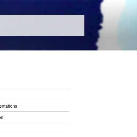
entations
en