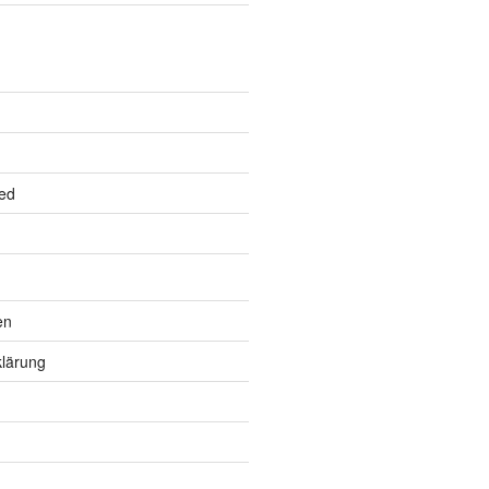
ed
en
lärung