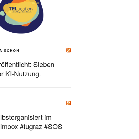
A SCHÖN
ffentlicht: Sieben
r KI-Nutzung.
bstorganisiert im
#imoox #tugraz #SOS