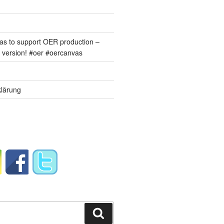
s to support OER production –
version! #oer #oercanvas
lärung
Suchen