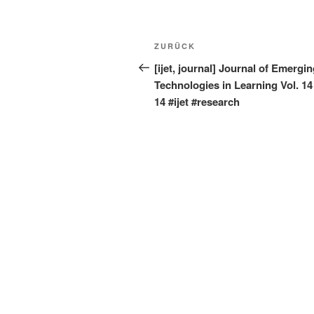
Beitragsnavigation
Vorheriger
ZURÜCK
Beitrag
[ijet, journal] Journal of Emergi
Technologies in Learning Vol. 14 
14 #ijet #research