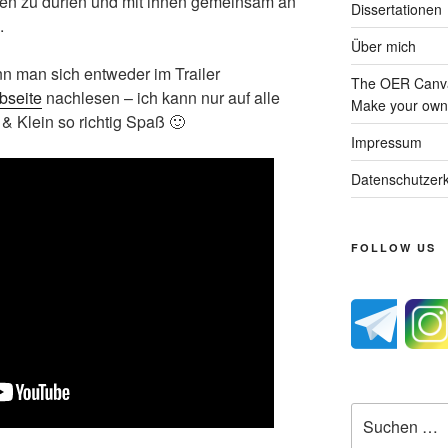
en zu dürfen und mit ihnen gemeinsam an
Dissertationen
.
Über mich
n man sich entweder im Trailer
The OER Canva
bseite
nachlesen – ich kann nur auf alle
Make your own 
& Klein so richtig Spaß 🙂
Impressum
Datenschutzerk
FOLLOW US
Suche
nach: