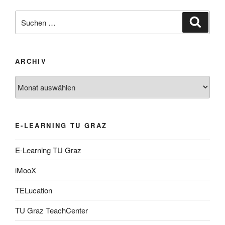
Suche
Suche
nach:
ARCHIV
Archiv
E-LEARNING TU GRAZ
E-Learning TU Graz
iMooX
TELucation
TU Graz TeachCenter