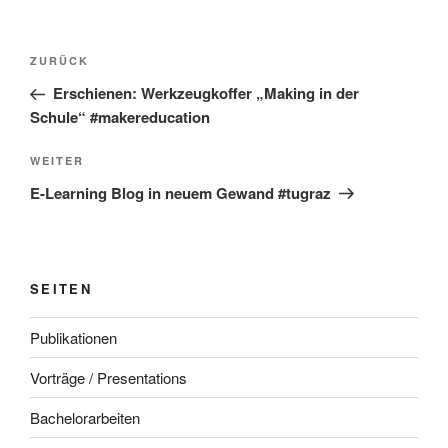
Beitragsnavigation
Vorheriger
ZURÜCK
Beitrag
Erschienen: Werkzeugkoffer „Making in der
Schule“ #makereducation
Nächster
WEITER
Beitrag
E-Learning Blog in neuem Gewand #tugraz
SEITEN
Publikationen
Vorträge / Presentations
Bachelorarbeiten