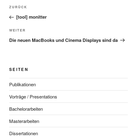
Beitragsnavigation
Vorheriger
ZURÜCK
Beitrag
[tool] monitter
Nächster
WEITER
Beitrag
Die neuen MacBooks und Cinema Displays sind da
SEITEN
Publikationen
Vorträge / Presentations
Bachelorarbeiten
Masterarbeiten
Dissertationen