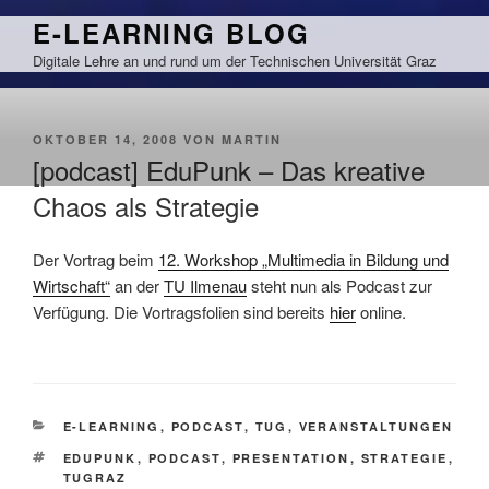
Zum
E-LEARNING BLOG
Inhalt
Digitale Lehre an und rund um der Technischen Universität Graz
springen
VERÖFFENTLICHT
OKTOBER 14, 2008
VON
MARTIN
AM
[podcast] EduPunk – Das kreative
Chaos als Strategie
Der Vortrag beim
12. Workshop „Multimedia in Bildung und
Wirtschaft“
an der
TU Ilmenau
steht nun als Podcast zur
Verfügung. Die Vortragsfolien sind bereits
hier
online.
KATEGORIEN
E-LEARNING
,
PODCAST
,
TUG
,
VERANSTALTUNGEN
SCHLAGWÖRTER
EDUPUNK
,
PODCAST
,
PRESENTATION
,
STRATEGIE
,
TUGRAZ