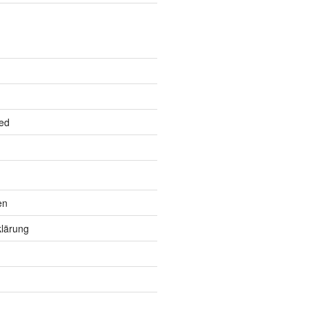
ed
en
lärung