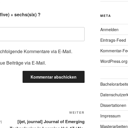
.
ive) + sechs(six) ?
META
Anmelden
Eintrags-Feed
Kommentar-Fe
achfolgende Kommentare via E-Mail.
WordPress.org
ue Beiträge via E-Mail.
Bachelorarbeit
Datenschutzerk
Dissertationen
Nächster
WEITER
Impressum
Beitrag
:
[ijet, journal] Journal of Emerging
Masterarbeiten