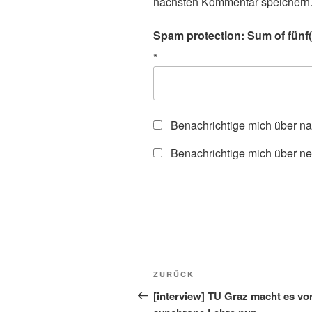
nächsten Kommentar speichern
Spam protection: Sum of fünf(f
*
Benachrichtige mich über n
Benachrichtige mich über ne
Beitragsnavigation
Vorheriger
ZURÜCK
Beitrag
[interview] TU Graz macht es vor