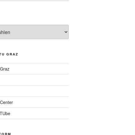
TU GRAZ
 Graz
Center
 TUbe
FORM