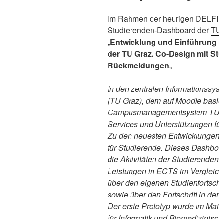
Im Rahmen der heurigen DELFI 
Studierenden-Dashboard der
T
„
Entwicklung und Einführung
der TU Graz. Co-Design mit St
Rückmeldungen
„
In den zentralen Informationssy
(TU Graz), dem auf Moodle bas
Campusmanagementsystem TUG
Services und Unterstützungen f
Zu den neuesten Entwicklungen 
für Studierende. Dieses Dashboa
die Aktivitäten der Studierende
Leistungen in ECTS im Vergleic
über den eigenen Studienfortschr
sowie über den Fortschritt in d
Der erste Prototyp wurde im Mai
für Informatik und Biomedizinis