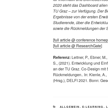
2020 steht das Dashboard allen
TU Graz – zur Verfügung. Der Be
Ergebnisse von der ersten Erw
Studierende, über die Entwickl
sowie die Rückmeldungen der S
[
full article @ conference home
[
full article @ ResearchGate
]
Referenz:
Leitner, P., Ebner, M.
S., (2021). Entwicklung und Ei
an der TU Graz. Co-Design mit 
Rückmeldungen.. In: Kienle, A., 
(Hrsg.), DELFI 2021. Bonn: Gesel
KATEGORIEN
ALLGEMEIN
,
E-LEARNING
,