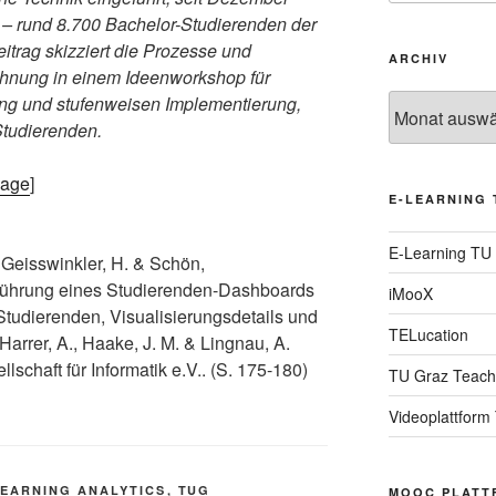
 – rund 8.700 Bachelor-Studierenden der
itrag skizziert die Prozesse und
ARCHIV
ähnung in einem Ideenworkshop für
ung und stufenweisen Implementierung,
Archiv
tudierenden.
page
]
E-LEARNING 
E-Learning TU
, Geisswinkler, H. & Schön,
nführung eines Studierenden-Dashboards
iMooX
Studierenden, Visualisierungsdetails und
TELucation
Harrer, A., Haake, J. M. & Lingnau, A.
lschaft für Informatik e.V.. (S. 175-180)
TU Graz Teach
Videoplattform
LEARNING ANALYTICS
,
TUG
MOOC PLATT