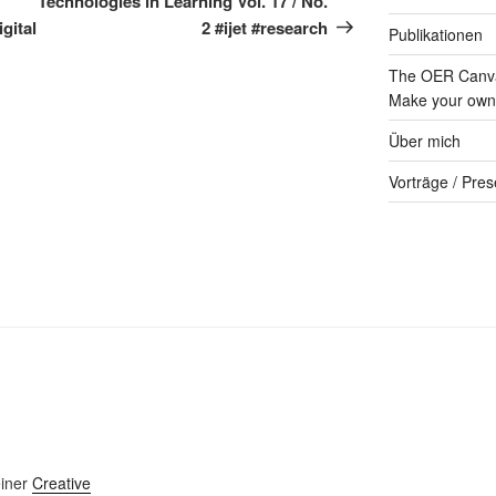
Technologies in Learning Vol. 17 / No.
gital
2 #ijet #research
Publikationen
The OER Canva
Make your own 
Über mich
Vorträge / Pres
einer
Creative