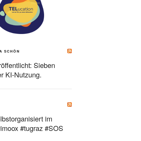
A SCHÖN
ffentlicht: Sieben
r KI-Nutzung.
bstorganisiert im
#imoox #tugraz #SOS