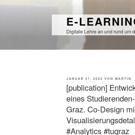
Zum
Inhalt
E-LEARNI
springen
Digitale Lehre an und rund um d
VERÖFFENTLICHT
JANUAR 31, 2022
VON
MARTIN
AM
[publication] Entwi
eines Studierenden
Graz. Co-Design mi
Visualisierungsdet
#Analytics #tugraz