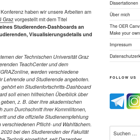
Dissertationen
Konferenz haben wir unsere Arbeiten am
Über mich
U Graz
vorgestellt mit dem Titel
The OER Canva
 eines Studierenden-Dashboards an
Make your own 
udierenden, Visualisierungsdetails und
Impressum
Datenschutzerk
stemen der Technischen Universität Graz
ierenden TeachCenter und dem
RAZonline, werden verschiedene
FOLLOW US
ür Lehrende und Studierende angeboten.
gehört ein Studienfortschritts-Dashboard
rd soll einen hilfreichen Überblick über
n geben, z. B. über ihre akademischen
h zum Durchschnitt ihrer Kommilitonen,
itt und die offizielle Studienempfehlung
en verschiedenen Pflicht- und Wahlfächern.
Suche
 2020 bei den Studierenden der Fakultät
nach:
che Technik eingeführt, seit Dezember