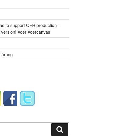
s to support OER production –
version! #oer #oercanvas
lärung
Suchen