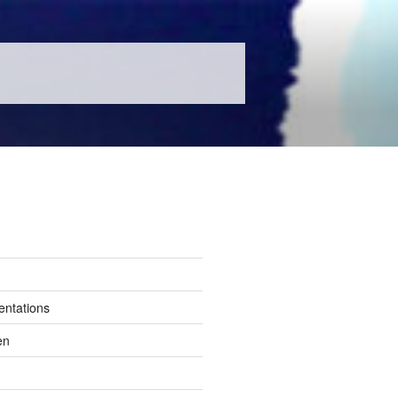
entations
en