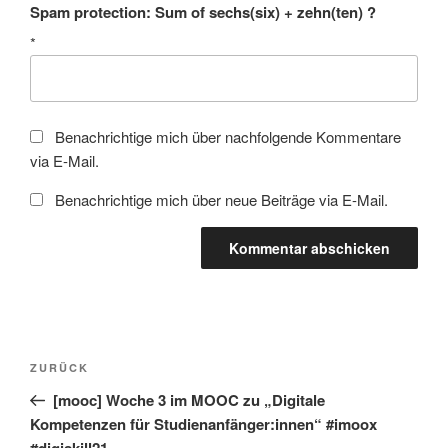
Spam protection: Sum of sechs(six) + zehn(ten) ?
*
Benachrichtige mich über nachfolgende Kommentare
via E-Mail.
Benachrichtige mich über neue Beiträge via E-Mail.
Beitragsnavigation
Vorheriger
ZURÜCK
Beitrag
[mooc] Woche 3 im MOOC zu „Digitale
Kompetenzen für Studienanfänger:innen“ #imoox
#digiskill21