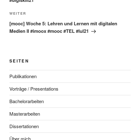
Nächster
WEITER
Beitrag
[mooc] Woche 5: Lehren und Lernen mit digitalen
Medien II #imoox #mooc #TEL #lul21
SEITEN
Publikationen
Vorträge / Presentations
Bachelorarbeiten
Masterarbeiten
Dissertationen
Über mich