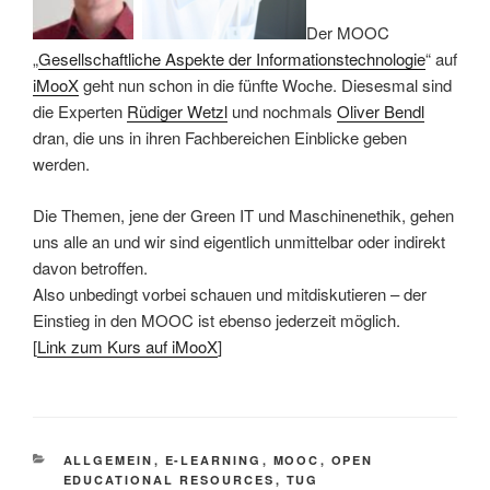
Der MOOC
„
Gesellschaftliche Aspekte der Informationstechnologie
“ auf
iMooX
geht nun schon in die fünfte Woche. Diesesmal sind
die Experten
Rüdiger Wetzl
und nochmals
Oliver Bendl
dran, die uns in ihren Fachbereichen Einblicke geben
werden.
Die Themen, jene der Green IT und Maschinenethik, gehen
uns alle an und wir sind eigentlich unmittelbar oder indirekt
davon betroffen.
Also unbedingt vorbei schauen und mitdiskutieren – der
Einstieg in den MOOC ist ebenso jederzeit möglich.
[
Link zum Kurs auf iMooX
]
KATEGORIEN
ALLGEMEIN
,
E-LEARNING
,
MOOC
,
OPEN
EDUCATIONAL RESOURCES
,
TUG