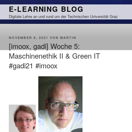
Zum
E-LEARNING BLOG
Inhalt
Digitale Lehre an und rund um der Technischen Universität Graz
springen
VERÖFFENTLICHT
NOVEMBER 8, 2021
VON
MARTIN
AM
[imoox, gadi] Woche 5:
Maschinenethik II & Green IT
#gadi21 #imoox