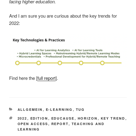
facing higher education.
And I am sure you are curious about the key trends for
2022:
Find here the [
full report
].
KATEGORIEN
ALLGEMEIN
,
E-LEARNING
,
TUG
SCHLAGWÖRTER
2022
,
EDITION
,
EDUCAUSE
,
HORIZON
,
KEY TREND
,
OPEN ACCESS
,
REPORT
,
TEACHING AND
LEARNING