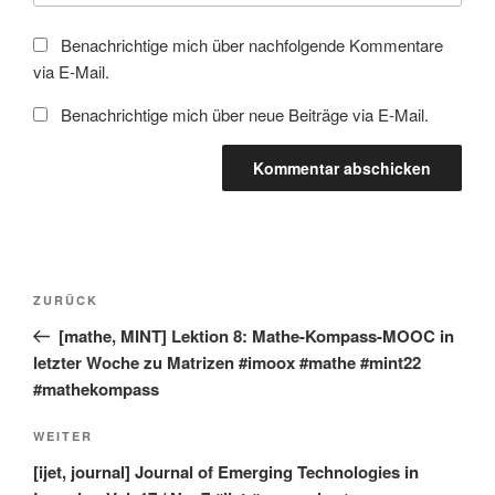
Benachrichtige mich über nachfolgende Kommentare
via E-Mail.
Benachrichtige mich über neue Beiträge via E-Mail.
Beitragsnavigation
Vorheriger
ZURÜCK
Beitrag
[mathe, MINT] Lektion 8: Mathe-Kompass-MOOC in
letzter Woche zu Matrizen #imoox #mathe #mint22
#mathekompass
Nächster
WEITER
Beitrag
[ijet, journal] Journal of Emerging Technologies in