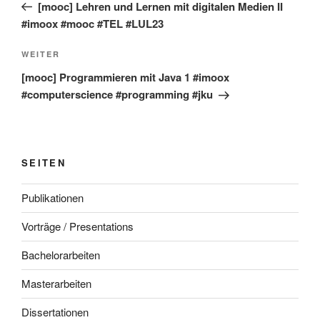
Beitrag
[mooc] Lehren und Lernen mit digitalen Medien II
#imoox #mooc #TEL #LUL23
Nächster
WEITER
Beitrag
[mooc] Programmieren mit Java 1 #imoox
#computerscience #programming #jku
SEITEN
Publikationen
Vorträge / Presentations
Bachelorarbeiten
Masterarbeiten
Dissertationen