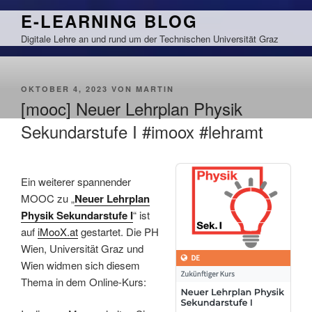
Zum
E-LEARNING BLOG
Inhalt
Digitale Lehre an und rund um der Technischen Universität Graz
springen
VERÖFFENTLICHT
OKTOBER 4, 2023
VON
MARTIN
AM
[mooc] Neuer Lehrplan Physik
Sekundarstufe I #imoox #lehramt
Ein weiterer spannender
MOOC zu „
Neuer Lehrplan
Physik Sekundarstufe I
“ ist
auf
iMooX.at
gestartet. Die PH
Wien, Universität Graz und
Wien widmen sich diesem
Thema in dem Online-Kurs: