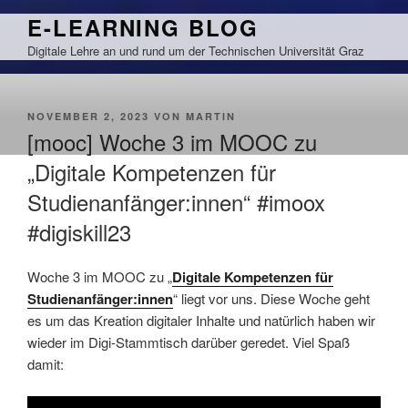
Zum
E-LEARNING BLOG
Inhalt
Digitale Lehre an und rund um der Technischen Universität Graz
springen
VERÖFFENTLICHT
NOVEMBER 2, 2023
VON
MARTIN
AM
[mooc] Woche 3 im MOOC zu
„Digitale Kompetenzen für
Studienanfänger:innen“ #imoox
#digiskill23
Woche 3 im MOOC zu „
Digitale Kompetenzen für
Studienanfänger:innen
“ liegt vor uns. Diese Woche geht
es um das Kreation digitaler Inhalte und natürlich haben wir
wieder im Digi-Stammtisch darüber geredet. Viel Spaß
damit: