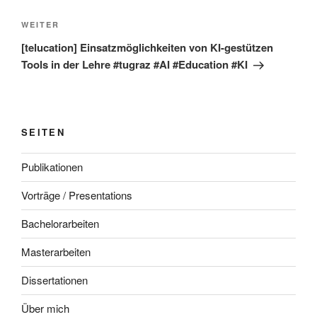
Nächster
WEITER
Beitrag
[telucation] Einsatzmöglichkeiten von KI-gestützen
Tools in der Lehre #tugraz #AI #Education #KI
SEITEN
Publikationen
Vorträge / Presentations
Bachelorarbeiten
Masterarbeiten
Dissertationen
Über mich