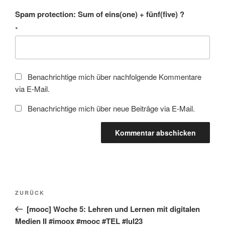
Spam protection: Sum of eins(one) + fünf(five) ?
*
Benachrichtige mich über nachfolgende Kommentare
via E-Mail.
Benachrichtige mich über neue Beiträge via E-Mail.
Beitragsnavigation
Vorheriger
ZURÜCK
Beitrag
[mooc] Woche 5: Lehren und Lernen mit digitalen
Medien II #imoox #mooc #TEL #lul23