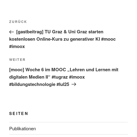
Beitragsnavigation
Vorheriger
ZURÜCK
Beitrag
[gastbeitrag] TU Graz & Uni Graz starten
kostenlosen Online-Kurs zu generativer KI #mooc
#imoox
Nächster
WEITER
Beitrag
[mooc] Woche 6 im MOOC „Lehren und Lernen mit
digitalen Medien II“ #tugraz #imoox
#bildungstechnologie #lul25
SEITEN
Publikationen