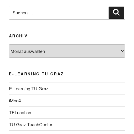
Suche
Suche
nach:
ARCHIV
Archiv
E-LEARNING TU GRAZ
E-Learning TU Graz
iMooX
TELucation
TU Graz TeachCenter