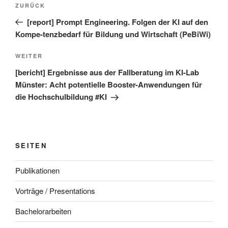
Vorheriger
ZURÜCK
Beitrag
[report] Prompt Engineering. Folgen der KI auf den
Kompe-tenzbedarf für Bildung und Wirtschaft (PeBiWi)
Nächster
WEITER
Beitrag
[bericht] Ergebnisse aus der Fallberatung im KI-Lab
Münster: Acht potentielle Booster-Anwendungen für
die Hochschulbildung #KI
SEITEN
Publikationen
Vorträge / Presentations
Bachelorarbeiten