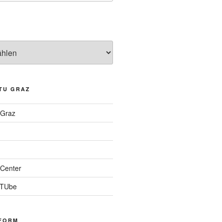
TU GRAZ
 Graz
Center
 TUbe
FORM