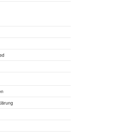
ed
en
lärung