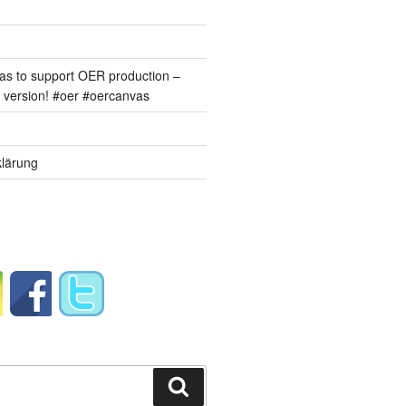
s to support OER production –
version! #oer #oercanvas
lärung
Suchen