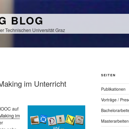
NG BLOG
er Technischen Universität Graz
SEITEN
Making im Unterricht
Publikationen
Vorträge / Pres
 MOOC auf
Bachelorarbeit
Making im
Masterarbeiten
er