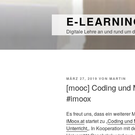
Zum
Inhalt
E-LEARNI
springen
Digitale Lehre an und rund um d
VERÖFFENTLICHT
MÄRZ 27, 2019
VON
MARTIN
AM
[mooc] Coding und 
#imoox
Es freut uns, dass ein weiterer
iMoox.at
startet zu „
Coding und 
Unterricht
„. In Kooperation mit d