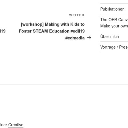
Publikationen
Nächster
WEITER
The OER Canva
Beitrag
[workshop] Making with Kids to
Make your own 
l19
Foster STEAM Education #edil19
Über mich
#edmedia
Vorträge / Pres
einer
Creative