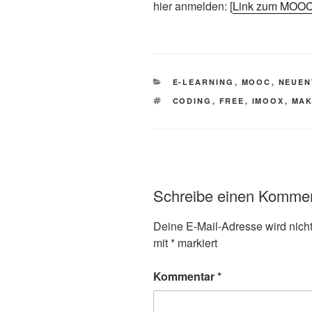
hier anmelden: [
Link zum MOO
KATEGORIEN
E-LEARNING
,
MOOC
,
NEUEN
SCHLAGWÖRTER
CODING
,
FREE
,
IMOOX
,
MAK
Schreibe einen Komme
Deine E-Mail-Adresse wird nicht 
mit
*
markiert
Kommentar
*