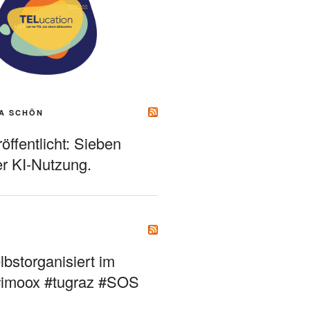
A SCHÖN
ffentlicht: Sieben
r KI-Nutzung.
bstorganisiert im
#imoox #tugraz #SOS