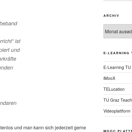
ARCHIV
ebeband
Archiv
icht“ ist
piert und
E-LEARNING 
rkräfte
renden
E-Learning TU
iMooX
TELucation
TU Graz Teach
endaren
Videoplattform
tenlos und man kann sich jederzeit gerne
MOOC PLATT