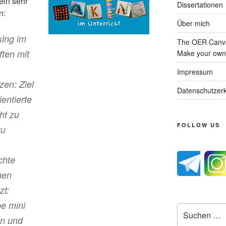
ein sehr
Dissertationen
n:
Über mich
ing im
The OER Canva
ften mit
Make your own 
Impressum
en: Ziel
Datenschutzerk
ientierte
ht zu
FOLLOW US
zu
chte
hen
zt:
pe mini
Suche
en und
nach: