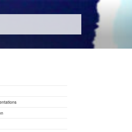
entations
en