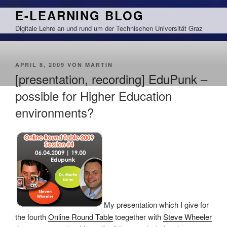
Zum
E-LEARNING BLOG
Inhalt
Digitale Lehre an und rund um der Technischen Universität Graz
springen
VERÖFFENTLICHT
APRIL 8, 2009
VON
MARTIN
AM
[presentation, recording] EduPunk –
possible for Higher Education
environments?
My presentation which I give for
the fourth
Online Round Table
toegether with
Steve Wheeler