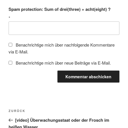
Spam protection: Sum of drei(three) + acht(eight) ?
*
Benachrichtige mich über nachfolgende Kommentare
via E-Mail.
Benachrichtige mich über neue Beiträge via E-Mail.
Beitragsnavigation
Vorheriger
ZURÜCK
Beitrag
[video] Überwachungsstaat oder der Frosch im
heißen Wasser