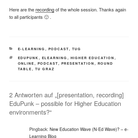
Here are the
recording
of the whole session. Thanks again
to all participants 🙂 .
KATEGORIEN
E-LEARNING
,
PODCAST
,
TUG
SCHLAGWÖRTER
EDUPUNK
,
ELEARNING
,
HIGHER EDUCATION
,
ONLINE
,
PODCAST
,
PRESENTATION
,
ROUND
TABLE
,
TU GRAZ
2 Antworten auf „[presentation, recording]
EduPunk – possible for Higher Education
environments?“
Pingback:
New Education Wave (N-Ed Wave)? – e-
Learning Blog