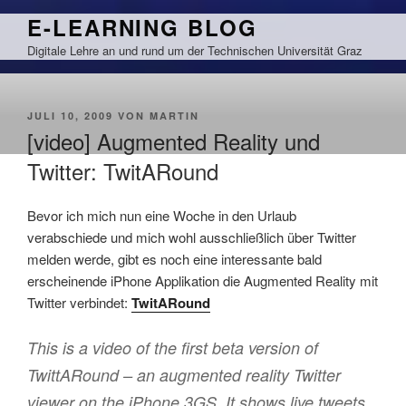
Zum
E-LEARNING BLOG
Inhalt
Digitale Lehre an und rund um der Technischen Universität Graz
springen
VERÖFFENTLICHT
JULI 10, 2009
VON
MARTIN
AM
[video] Augmented Reality und
Twitter: TwitARound
Bevor ich mich nun eine Woche in den Urlaub
verabschiede und mich wohl ausschließlich über Twitter
melden werde, gibt es noch eine interessante bald
erscheinende iPhone Applikation die Augmented Reality mit
Twitter verbindet:
TwitARound
This is a video of the first beta version of
TwittARound – an augmented reality Twitter
viewer on the iPhone 3GS. It shows live tweets