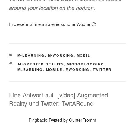
around your location on the horizon.
In diesem Sinne also eine schöne Woche 🙂
KATEGORIEN
M-LEARNING
,
M-WORKING
,
MOBIL
SCHLAGWÖRTER
AUGMENTED REALITY
,
MICROBLOGGING
,
MLEARNING
,
MOBILE
,
MWORKING
,
TWITTER
Eine Antwort auf „[video] Augmented
Reality und Twitter: TwitARound“
Pingback:
Twitted by GunterFromm