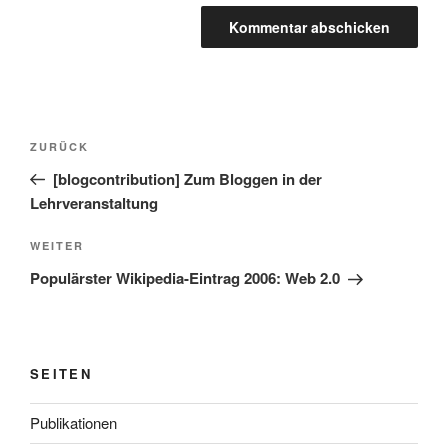
Beitragsnavigation
Vorheriger
ZURÜCK
Beitrag
[blogcontribution] Zum Bloggen in der
Lehrveranstaltung
Nächster
WEITER
Beitrag
Populärster Wikipedia-Eintrag 2006: Web 2.0
SEITEN
Publikationen