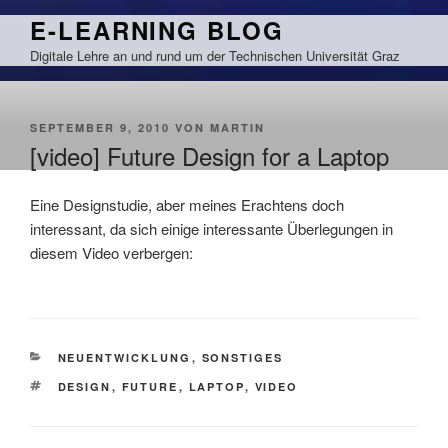
Zum
E-LEARNING BLOG
Inhalt
Digitale Lehre an und rund um der Technischen Universität Graz
springen
VERÖFFENTLICHT
SEPTEMBER 9, 2010
VON
MARTIN
AM
[video] Future Design for a Laptop
Eine Designstudie, aber meines Erachtens doch
interessant, da sich einige interessante Überlegungen in
diesem Video verbergen:
KATEGORIEN
NEUENTWICKLUNG
,
SONSTIGES
SCHLAGWÖRTER
DESIGN
,
FUTURE
,
LAPTOP
,
VIDEO