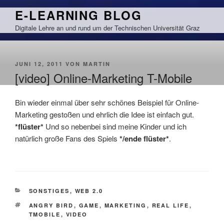
Zum
E-LEARNING BLOG
Inhalt
Digitale Lehre an und rund um der Technischen Universität Graz
springen
VERÖFFENTLICHT
JUNI 12, 2011
VON
MARTIN
AM
[video] Online-Marketing T-Mobile
Bin wieder einmal über sehr schönes Beispiel für Online-
Marketing gestoßen und ehrlich die Idee ist einfach gut.
*flüster*
Und so nebenbei sind meine Kinder und ich
natürlich große Fans des Spiels
*/ende flüster*
.
KATEGORIEN
SONSTIGES
,
WEB 2.0
SCHLAGWÖRTER
ANGRY BIRD
,
GAME
,
MARKETING
,
REAL LIFE
,
TMOBILE
,
VIDEO