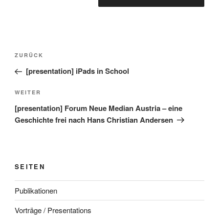
Beitragsnavigation
Vorheriger
ZURÜCK
Beitrag
[presentation] iPads in School
Nächster
WEITER
Beitrag
[presentation] Forum Neue Median Austria – eine
Geschichte frei nach Hans Christian Andersen
SEITEN
Publikationen
Vorträge / Presentations