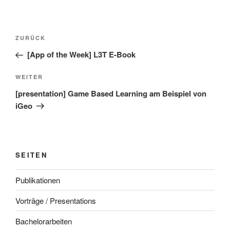
Beitragsnavigation
Vorheriger
ZURÜCK
Beitrag
[App of the Week] L3T E-Book
Nächster
WEITER
Beitrag
[presentation] Game Based Learning am Beispiel von
iGeo
SEITEN
Publikationen
Vorträge / Presentations
Bachelorarbeiten