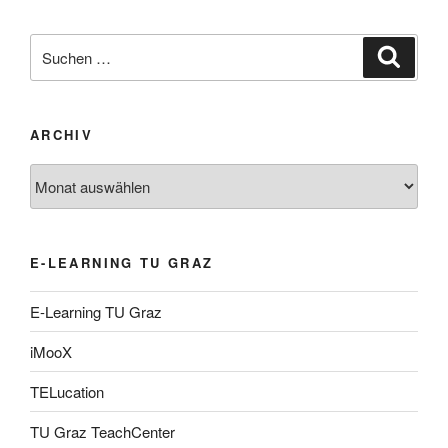
Suche
Suche
nach:
ARCHIV
Archiv
E-LEARNING TU GRAZ
E-Learning TU Graz
iMooX
TELucation
TU Graz TeachCenter