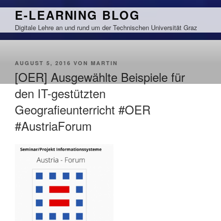
Zum
E-LEARNING BLOG
Inhalt
Digitale Lehre an und rund um der Technischen Universität Graz
springen
VERÖFFENTLICHT
AUGUST 5, 2016
VON
MARTIN
AM
[OER] Ausgewählte Beispiele für
den IT-gestützten
Geografieunterricht #OER
#AustriaForum