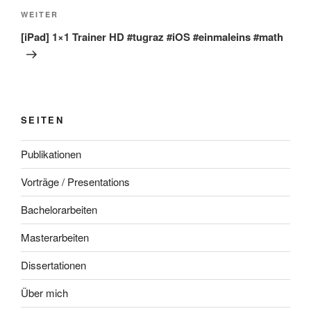
Nächster
WEITER
Beitrag
[iPad] 1×1 Trainer HD #tugraz #iOS #einmaleins #math
SEITEN
Publikationen
Vorträge / Presentations
Bachelorarbeiten
Masterarbeiten
Dissertationen
Über mich