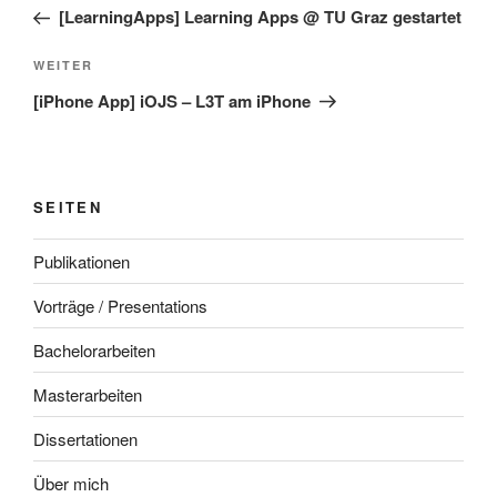
Beitrag
[LearningApps] Learning Apps @ TU Graz gestartet
Nächster
WEITER
Beitrag
[iPhone App] iOJS – L3T am iPhone
SEITEN
Publikationen
Vorträge / Presentations
Bachelorarbeiten
Masterarbeiten
Dissertationen
Über mich