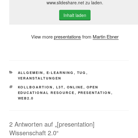
www.slideshare.net zu laden.
Inhalt laden
View more
presentations
from
Martin Ebner
KATEGORIEN
ALLGEMEIN
,
E-LEARNING
,
TUG
,
VERANSTALTUNGEN
SCHLAGWÖRTER
KOLLBOARTION
,
L3T
,
ONLINE
,
OPEN
EDUCATIONAL RESOURCE
,
PRESENTATION
,
WEB2.0
2 Antworten auf „[presentation]
Wissenschaft 2.0“