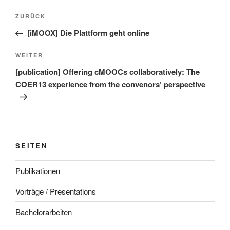
Beitragsnavigation
Vorheriger
ZURÜCK
Beitrag
[iMOOX] Die Plattform geht online
Nächster
WEITER
Beitrag
[publication] Offering cMOOCs collaboratively: The
COER13 experience from the convenors’ perspective
SEITEN
Publikationen
Vorträge / Presentations
Bachelorarbeiten