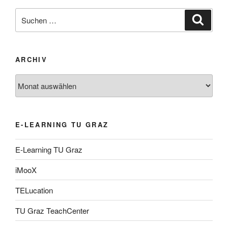
Suche
Suche
nach:
ARCHIV
Archiv
E-LEARNING TU GRAZ
E-Learning TU Graz
iMooX
TELucation
TU Graz TeachCenter