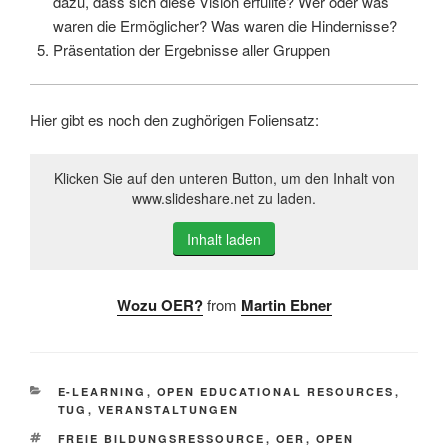
dazu, dass sich diese Vision erfüllte? Wer oder was
waren die Ermöglicher? Was waren die Hindernisse?
Präsentation der Ergebnisse aller Gruppen
Hier gibt es noch den zughörigen Foliensatz:
Klicken Sie auf den unteren Button, um den Inhalt von
www.slideshare.net zu laden.
Inhalt laden
Wozu OER?
from
Martin Ebner
KATEGORIEN
E-LEARNING
,
OPEN EDUCATIONAL RESOURCES
,
TUG
,
VERANSTALTUNGEN
SCHLAGWÖRTER
FREIE BILDUNGSRESSOURCE
,
OER
,
OPEN