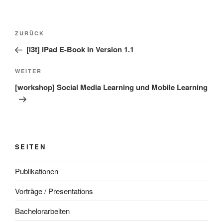
Beitragsnavigation
Vorheriger
ZURÜCK
Beitrag
[l3t] iPad E-Book in Version 1.1
Nächster
WEITER
Beitrag
[workshop] Social Media Learning und Mobile Learning
SEITEN
Publikationen
Vorträge / Presentations
Bachelorarbeiten