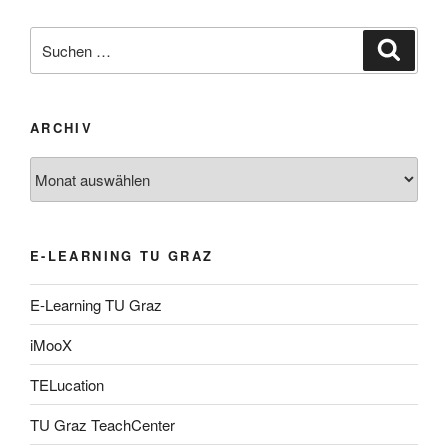
Suche
Suche
nach:
ARCHIV
Archiv
E-LEARNING TU GRAZ
E-Learning TU Graz
iMooX
TELucation
TU Graz TeachCenter