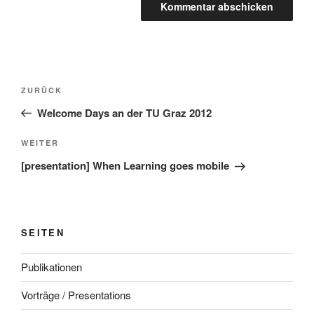
Beitragsnavigation
Vorheriger
ZURÜCK
Beitrag
Welcome Days an der TU Graz 2012
Nächster
WEITER
Beitrag
[presentation] When Learning goes mobile
SEITEN
Publikationen
Vorträge / Presentations