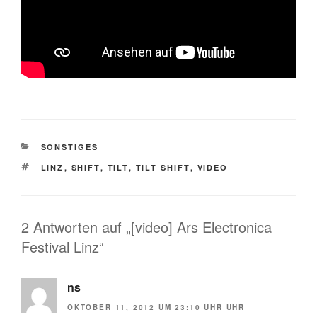
KATEGORIEN
SONSTIGES
SCHLAGWÖRTER
LINZ
,
SHIFT
,
TILT
,
TILT SHIFT
,
VIDEO
2 Antworten auf „[video] Ars Electronica
Festival Linz“
ns
OKTOBER 11, 2012 UM 23:10 UHR UHR