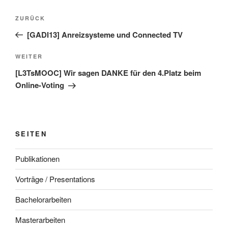
Beitragsnavigation
Vorheriger
ZURÜCK
Beitrag
[GADI13] Anreizsysteme und Connected TV
Nächster
WEITER
Beitrag
[L3TsMOOC] Wir sagen DANKE für den 4.Platz beim
Online-Voting
SEITEN
Publikationen
Vorträge / Presentations
Bachelorarbeiten
Masterarbeiten