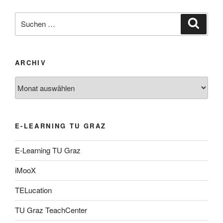
Suche
Suche
nach:
ARCHIV
Archiv
E-LEARNING TU GRAZ
E-Learning TU Graz
iMooX
TELucation
TU Graz TeachCenter