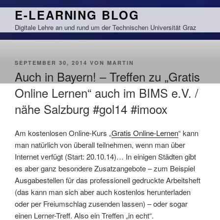
Zum
E-LEARNING BLOG
Inhalt
Digitale Lehre an und rund um der Technischen Universität Graz
springen
VERÖFFENTLICHT
SEPTEMBER 30, 2014
VON
MARTIN
AM
Auch in Bayern! – Treffen zu „Gratis
Online Lernen“ auch im BIMS e.V. /
nähe Salzburg #gol14 #imoox
Am kostenlosen Online-Kurs „
Gratis Online-Lernen
“ kann
man natürlich von überall teilnehmen, wenn man über
Internet verfügt (Start: 20.10.14)… In einigen Städten gibt
es aber ganz besondere Zusatzangebote – zum Beispiel
Ausgabestellen für das professionell gedruckte Arbeitsheft
(das kann man sich aber auch kostenlos herunterladen
oder per Freiumschlag zusenden lassen) – oder sogar
einen Lerner-Treff. Also ein Treffen „in echt“.