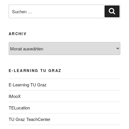
Suche
Suche
nach:
ARCHIV
Archiv
E-LEARNING TU GRAZ
E-Learning TU Graz
iMooX
TELucation
TU Graz TeachCenter