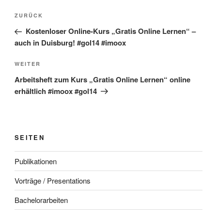
Beitragsnavigation
Vorheriger
ZURÜCK
Beitrag
Kostenloser Online-Kurs „Gratis Online Lernen“ –
auch in Duisburg! #gol14 #imoox
Nächster
WEITER
Beitrag
Arbeitsheft zum Kurs „Gratis Online Lernen“ online
erhältlich #imoox #gol14
SEITEN
Publikationen
Vorträge / Presentations
Bachelorarbeiten