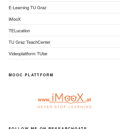
E-Learning TU Graz
iMooX
TELucation
TU Graz TeachCenter
Videoplattform TUbe
MOOC PLATTFORM
FOLLOW ME ON RESEARCHGATE