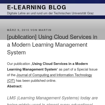
Zum
E-LEARNING BLOG
Inhalt
Digitale Lehre an und rund um der Technischen Universität Graz
springen
VERÖFFENTLICHT
MÄRZ 9, 2015
VON
MARTIN
AM
[publication] Using Cloud Services in
a Modern Learning Management
System
Our publication „
Using Cloud Services in a Modern
Learning Management System
“ as part of a Special Issue
of the
Journal of Computing and Information Technology
(CIT)
has been published online.
Abstract:
LMS (Learning Management Systems) today are
being widely used in almost every educational