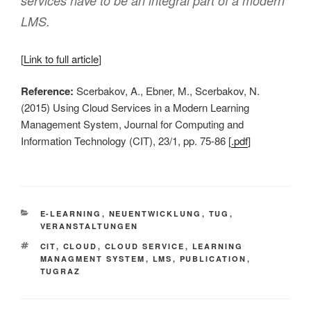
services have to be an integral part of a modern
LMS.
[
Link to full article
]
Reference:
Scerbakov, A., Ebner, M., Scerbakov, N.
(2015) Using Cloud Services in a Modern Learning
Management System, Journal for Computing and
Information Technology (CIT), 23/1, pp. 75-86 [
.pdf
]
KATEGORIEN
E-LEARNING
,
NEUENTWICKLUNG
,
TUG
,
VERANSTALTUNGEN
SCHLAGWÖRTER
CIT
,
CLOUD
,
CLOUD SERVICE
,
LEARNING
MANAGMENT SYSTEM
,
LMS
,
PUBLICATION
,
TUGRAZ