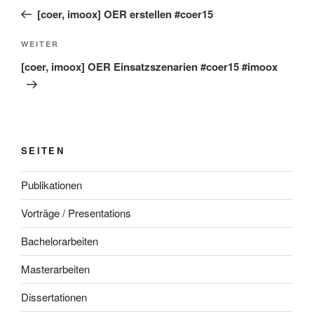
Beitrag
[coer, imoox] OER erstellen #coer15
Nächster
WEITER
Beitrag
[coer, imoox] OER Einsatzszenarien #coer15 #imoox
SEITEN
Publikationen
Vorträge / Presentations
Bachelorarbeiten
Masterarbeiten
Dissertationen