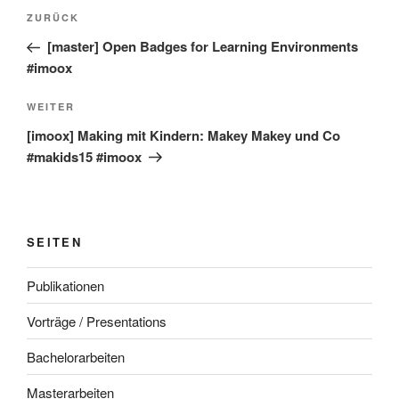
Beitragsnavigation
Vorheriger
ZURÜCK
Beitrag
[master] Open Badges for Learning Environments
#imoox
Nächster
WEITER
Beitrag
[imoox] Making mit Kindern: Makey Makey und Co
#makids15 #imoox
SEITEN
Publikationen
Vorträge / Presentations
Bachelorarbeiten
Masterarbeiten