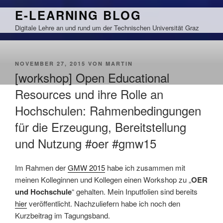
Zum
E-LEARNING BLOG
Inhalt
Digitale Lehre an und rund um der Technischen Universität Graz
springen
VERÖFFENTLICHT
NOVEMBER 27, 2015
VON
MARTIN
AM
[workshop] Open Educational
Resources und ihre Rolle an
Hochschulen: Rahmenbedingungen
für die Erzeugung, Bereitstellung
und Nutzung #oer #gmw15
Im Rahmen der
GMW 2015
habe ich zusammen mit
meinen Kolleginnen und Kollegen einen Workshop zu „
OER
und Hochschule
“ gehalten. Mein Inputfolien sind bereits
hier
veröffentlicht. Nachzuliefern habe ich noch den
Kurzbeitrag im Tagungsband.