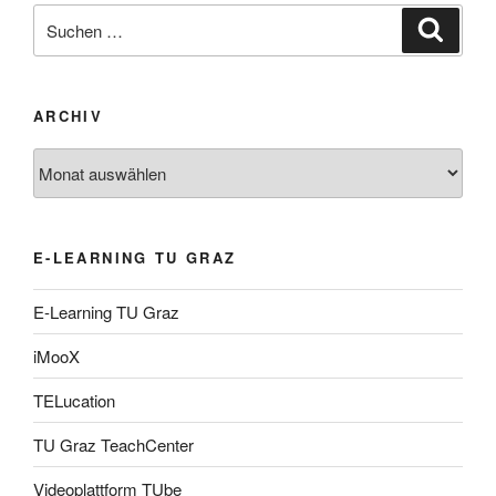
Suche
Suche
nach:
ARCHIV
Archiv
E-LEARNING TU GRAZ
E-Learning TU Graz
iMooX
TELucation
TU Graz TeachCenter
Videoplattform TUbe