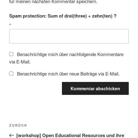
für meinen nächsten Kommentar speichern.
Spam protection: Sum of drei(three) + zehn(ten) ?
*
Benachrichtige mich über nachfolgende Kommentare
via E-Mail.
Benachrichtige mich über neue Beiträge via E-Mail.
Beitragsnavigation
Vorheriger
ZURÜCK
Beitrag
[workshop] Open Educational Resources und ihre