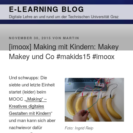
Zum
E-LEARNING BLOG
Inhalt
Digitale Lehre an und rund um der Technischen Universität Graz
springen
VERÖFFENTLICHT
NOVEMBER 30, 2015
VON
MARTIN
AM
[imoox] Making mit Kindern: Makey
Makey und Co #makids15 #imoox
Und schwupps: Die
siebte und letzte Einheit
startet (leider) beim
MOOC „
„Making“ –
Kreatives digitales
Gestalten mit Kindern
“
und man kann sich aber
nachwievor dafür
Foto: Ingrid Reip