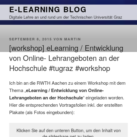
Zum
E-LEARNING BLOG
Inhalt
Digitale Lehre an und rund um der Technischen Universität Graz
springen
VERÖFFENTLICHT
SEPTEMBER 8, 2015
VON
MARTIN
AM
[workshop] eLearning / Entwicklung
von Online- Lehrangeboten an der
Hochschule #tugraz #workshop
Ich bin an die RWTH Aachen zu einem Workshop mit dem
Thema „
eLearning / Entwicklung von Online-
Lehrangeboten an der Hochschule
“ eingeladen worden.
Hier die entsprechenden Vortragsfolien inkl. der erstellten
Plakate (als Fotos eingebunden):
Klicken Sie auf den unteren Button, um den Inhalt von
de.slideshare.net zu laden.