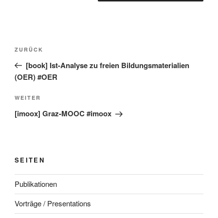
Beitragsnavigation
Vorheriger
ZURÜCK
Beitrag
[book] Ist-Analyse zu freien Bildungsmaterialien
(OER) #OER
Nächster
WEITER
Beitrag
[imoox] Graz-MOOC #imoox
SEITEN
Publikationen
Vorträge / Presentations