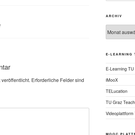
ARCHIV
T
Archiv
E-LEARNING 
ntar
E-Learning TU
veröffentlicht.
Erforderliche Felder sind
iMooX
TELucation
TU Graz Teach
Videoplattform
MOOC PLATT