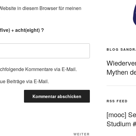
ebsite in diesem Browser für meinen
.
ive) + acht(eight) ?
BLOG SANDR
Wiederverö
achfolgende Kommentare via E-Mail.
Mythen de
ue Beiträge via E-Mail.
RSS FEED
[mooc] Sel
Studium 
Nächster
WEITER