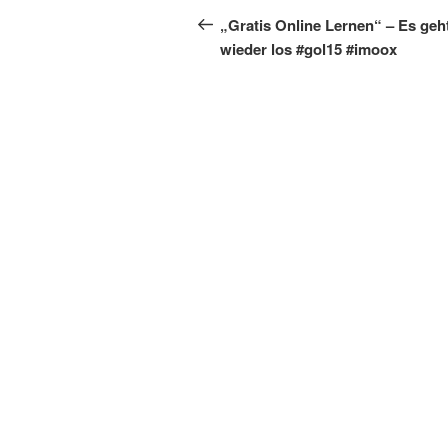
Beitrag
„Gratis Online Lernen“ – Es geh
wieder los #gol15 #imoox