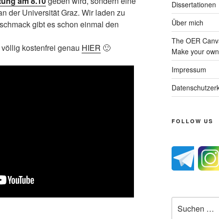
tung am 8.10
geben wird, sondern eine
Dissertationen
n der Universität Graz. Wir laden zu
Über mich
geschmack gibt es schon einmal den
The OER Canva
völlig kostenfrei genau
HIER
🙂
Make your own 
Impressum
Datenschutzerk
FOLLOW US
Suche
nach: