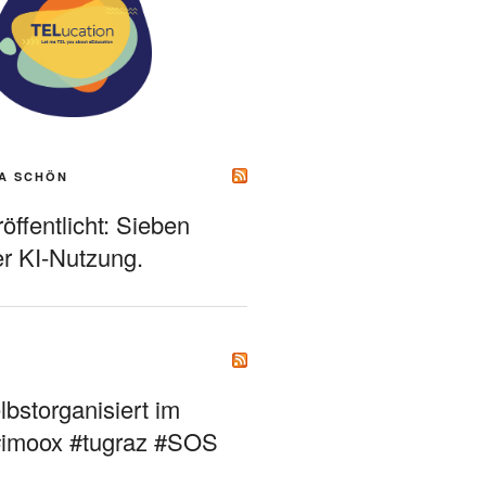
A SCHÖN
ffentlicht: Sieben
r KI-Nutzung.
bstorganisiert im
#imoox #tugraz #SOS