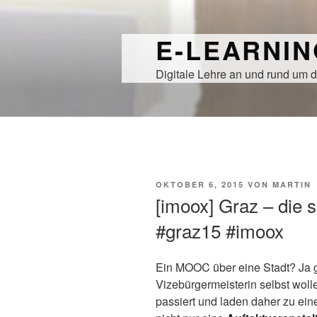
Zum
Inhalt
E-LEARNI
springen
Digitale Lehre an und rund um d
VERÖFFENTLICHT
OKTOBER 6, 2015
VON
MARTIN
AM
[imoox] Graz – die 
#graz15 #imoox
Ein MOOC über eine Stadt? Ja g
Vizebürgermeisterin selbst woll
passiert und laden daher zu ein