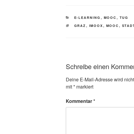
KATEGORIEN
E-LEARNING
,
MOOC
,
TUG
SCHLAGWÖRTER
GRAZ
,
IMOOX
,
MOOC
,
STAD
Schreibe einen Komme
Deine E-Mail-Adresse wird nicht 
mit
*
markiert
Kommentar
*