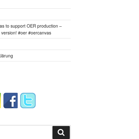
s to support OER production –
version! #oer #oercanvas
lärung
Suchen