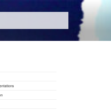
entations
en