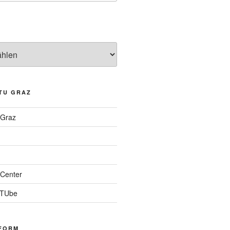
TU GRAZ
 Graz
Center
 TUbe
FORM