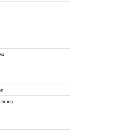
ed
en
lärung