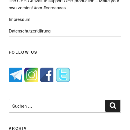
The OER Canvas to support OER production – Make your
own version! #oer #oercanvas
Impressum
Datenschutzerklärung
FOLLOW US
Suche
Suche
nach:
ARCHIV