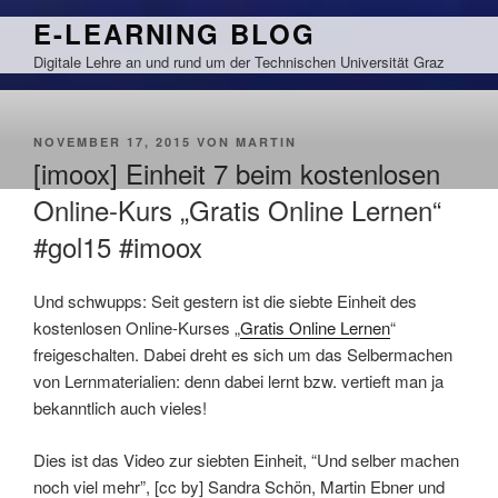
Zum
E-LEARNING BLOG
Inhalt
Digitale Lehre an und rund um der Technischen Universität Graz
springen
VERÖFFENTLICHT
NOVEMBER 17, 2015
VON
MARTIN
AM
[imoox] Einheit 7 beim kostenlosen
Online-Kurs „Gratis Online Lernen“
#gol15 #imoox
Und schwupps: Seit gestern ist die siebte Einheit des
kostenlosen Online-Kurses „
Gratis Online Lernen
“
freigeschalten. Dabei dreht es sich um das Selbermachen
von Lernmaterialien: denn dabei lernt bzw. vertieft man ja
bekanntlich auch vieles!
Dies ist das Video zur siebten Einheit, “Und selber machen
noch viel mehr”, [cc by] Sandra Schön, Martin Ebner und