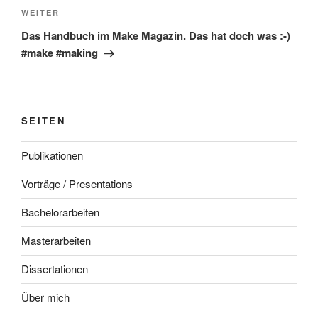
Nächster
WEITER
Beitrag
Das Handbuch im Make Magazin. Das hat doch was :-)
#make #making
SEITEN
Publikationen
Vorträge / Presentations
Bachelorarbeiten
Masterarbeiten
Dissertationen
Über mich