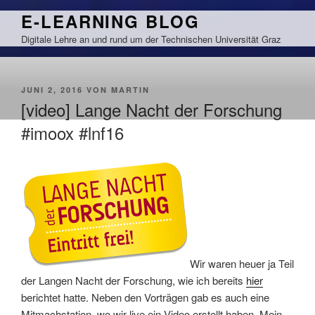
Zum
E-LEARNING BLOG
Inhalt
Digitale Lehre an und rund um der Technischen Universität Graz
springen
VERÖFFENTLICHT
JUNI 2, 2016
VON
MARTIN
AM
[video] Lange Nacht der Forschung
#imoox #lnf16
Wir waren heuer ja Teil
der Langen Nacht der Forschung, wie ich bereits
hier
berichtet hatte. Neben den Vorträgen gab es auch eine
Mitmachstation, wo wir live ein Video erstellt haben. Mein