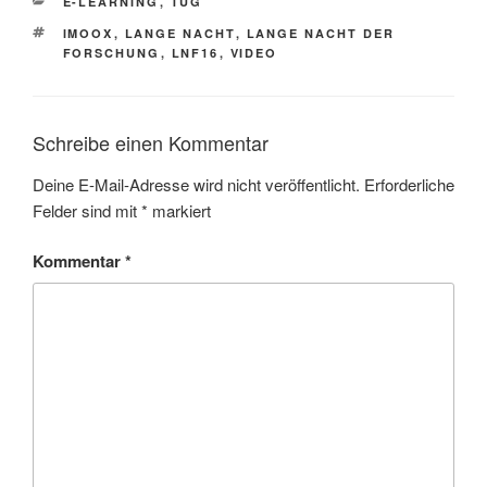
KATEGORIEN
E-LEARNING
,
TUG
SCHLAGWÖRTER
IMOOX
,
LANGE NACHT
,
LANGE NACHT DER
FORSCHUNG
,
LNF16
,
VIDEO
Schreibe einen Kommentar
Deine E-Mail-Adresse wird nicht veröffentlicht.
Erforderliche
Felder sind mit
*
markiert
Kommentar
*