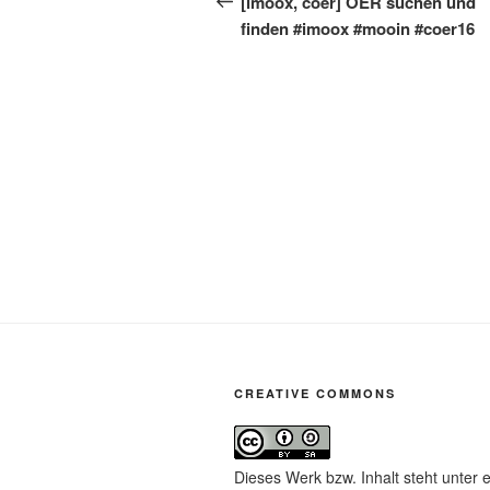
[imoox, coer] OER suchen und
finden #imoox #mooin #coer16
CREATIVE COMMONS
Dieses Werk bzw. Inhalt steht unter 