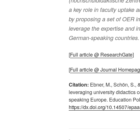
(hochschuldidaktische Zentre
a key role in faculty uptake
by proposing a set of OER i
leverage the expertise and in
German-speaking countries.
[
Full article @ ResearchGate
]
[
Full article @ Journal Homepa
Citation:
Ebner, M., Schön, S., &
leveraging university didactics
speaking Europe. Education Poli
https://dx.doi.org/10.14507/epa