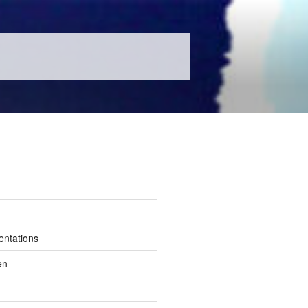
entations
en