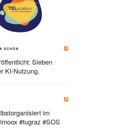
A SCHÖN
ffentlicht: Sieben
r KI-Nutzung.
bstorganisiert im
#imoox #tugraz #SOS