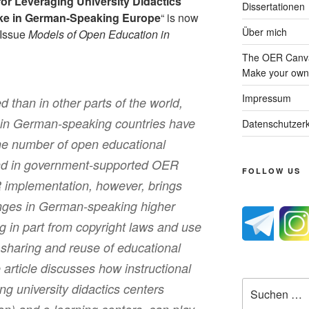
for Leveraging University Didactics
Dissertationen
ke in German-Speaking Europe
“ is now
Über mich
 Issue
Models of Open Education in
The OER Canva
Make your own 
Impressum
d than in other parts of the world,
s in German-speaking countries have
Datenschutzerk
he number of open educational
and in government-supported OER
FOLLOW US
R implementation, however, brings
lenges in German-speaking higher
 in part from copyright laws and use
sharing and reuse of educational
 article discusses how instructional
Suche
ng university didactics centers
nach: