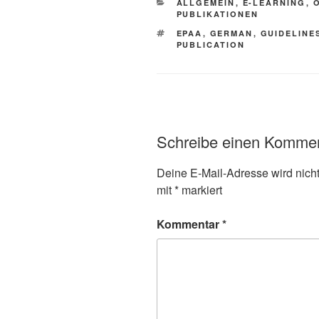
KATEGORIEN
ALLGEMEIN
,
E-LEARNING
,
PUBLIKATIONEN
SCHLAGWÖRTER
EPAA
,
GERMAN
,
GUIDELINE
PUBLICATION
Schreibe einen Komme
Deine E-Mail-Adresse wird nicht 
mit
*
markiert
Kommentar
*