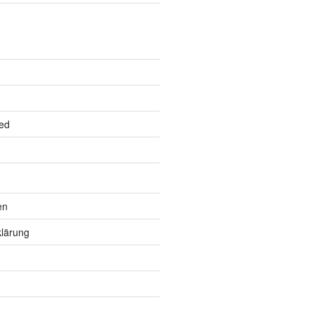
ed
en
lärung