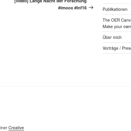
[video] Lange Nacht der Forschung
#imoox #lnf16
Publikationen
The OER Canva
Make your own 
Über mich
Vorträge / Pres
einer
Creative