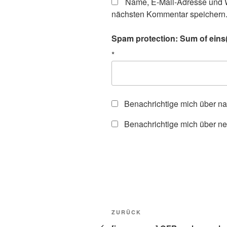
Name, E-Mail-Adresse und W
nächsten Kommentar speichern
Spam protection: Sum of eins(
*
Benachrichtige mich über n
Benachrichtige mich über ne
Beitragsnavigation
Vorheriger
ZURÜCK
Beitrag