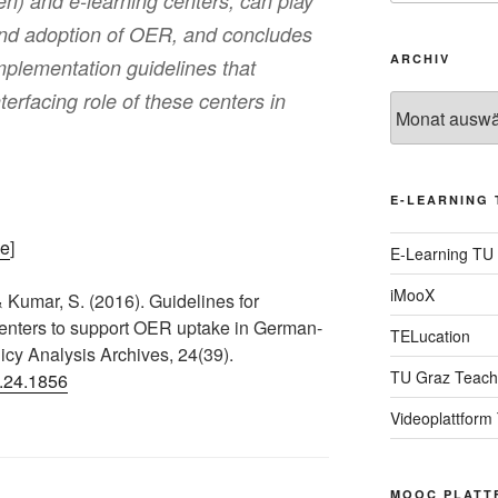
n) and e-learning centers, can play
 and adoption of OER, and concludes
ARCHIV
mplementation guidelines that
terfacing role of these centers in
Archiv
E-LEARNING 
ge
]
E-Learning TU
iMooX
 Kumar, S. (2016). Guidelines for
 centers to support OER uptake in German-
TELucation
cy Analysis Archives, 24(39).
TU Graz Teach
a.24.1856
Videoplattform
MOOC PLATT