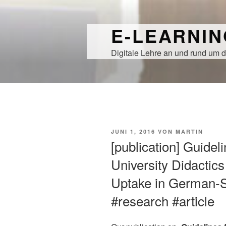
Zum
Inhalt
E-LEARNI
springen
Digitale Lehre an und rund um d
VERÖFFENTLICHT
JUNI 1, 2016
VON
MARTIN
AM
[publication] Guidel
University Didactic
Uptake in German-
#research #article