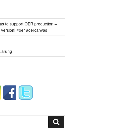
s to support OER production –
version! #oer #oercanvas
lärung
Suchen