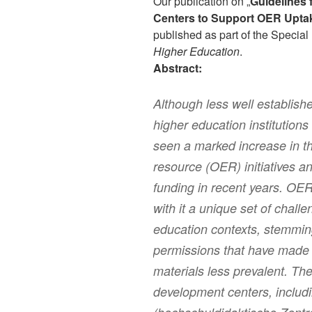
Our publication on „
Guidelines 
Centers to Support OER Upta
published as part of the Special
Higher Education
.
Abstract:
Although less well establishe
higher education institution
seen a marked increase in t
resource (OER) initiatives 
funding in recent years. OE
with it a unique set of chal
education contexts, stemming
permissions that have made 
materials less prevalent. The
development centers, includi