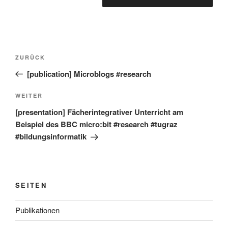
Beitragsnavigation
Vorheriger
ZURÜCK
Beitrag
[publication] Microblogs #research
Nächster
WEITER
Beitrag
[presentation] Fächerintegrativer Unterricht am
Beispiel des BBC micro:bit #research #tugraz
#bildungsinformatik
SEITEN
Publikationen