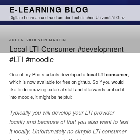
Zum
E-LEARNING BLOG
Inhalt
Digitale Lehre an und rund um der Technischen Universität Graz
springen
VERÖFFENTLICHT
JULI 6, 2018
VON
MARTIN
AM
Local LTI Consumer #development
#LTI #moodle
One of my Phd-students developed a
local LTI consumer
,
which is now available for free on github. So if you would
like to do amazing external stuff and afterwards embed it
into moodle, it might be helpful:
Typically you will develop your LTI provider
locally and because of that you also want to test
it locally. Unfortunately no simple LTI consumer