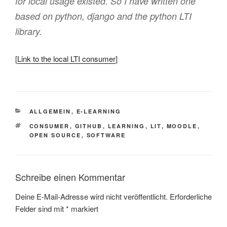
for local usage existed. So I have written one
based on python, django and the python LTI
library.
[
Link to the local LTI consumer
]
KATEGORIEN
ALLGEMEIN
,
E-LEARNING
SCHLAGWÖRTER
CONSUMER
,
GITHUB
,
LEARNING
,
LIT
,
MOODLE
,
OPEN SOURCE
,
SOFTWARE
Schreibe einen Kommentar
Deine E-Mail-Adresse wird nicht veröffentlicht.
Erforderliche
Felder sind mit
*
markiert