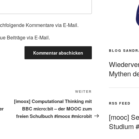
achfolgende Kommentare via E-Mail.
ue Beiträge via E-Mail.
BLOG SANDR
Wiederverö
Mythen de
Nächster
WEITER
Beitrag
[imoox] Computational Thinking mit
RSS FEED
er
BBC micro:bit – der MOOC zum
[mooc] Sel
freien Schulbuch #imoox #microbit
Studium 