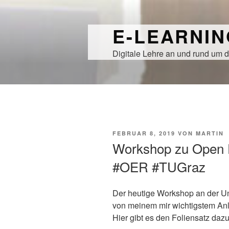
Zum
Inhalt
E-LEARNI
springen
Digitale Lehre an und rund um d
VERÖFFENTLICHT
FEBRUAR 8, 2019
VON
MARTIN
AM
Workshop zu Open 
#OER #TUGraz
Der heutige Workshop an der Un
von meinem mir wichtigstem An
Hier gibt es den Foliensatz dazu