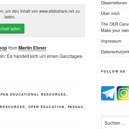
Dissertationen
on, um den Inhalt von www.slideshare.net zu
Über mich
laden.
The OER Canva
Inhalt laden
Make your own 
Impressum
hop
from
Martin Ebner
Datenschutzerk
nen: Es handelt sich um einen Ganztages-
FOLLOW US
OPEN EDUCATIONAL RESOURCES
,
 RESOURCES
,
OPEN EDUCATION
,
PASSAU
,
Suche
nach: