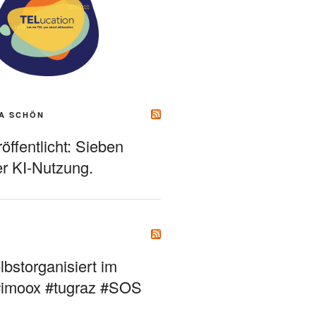
A SCHÖN
ffentlicht: Sieben
r KI-Nutzung.
bstorganisiert im
#imoox #tugraz #SOS