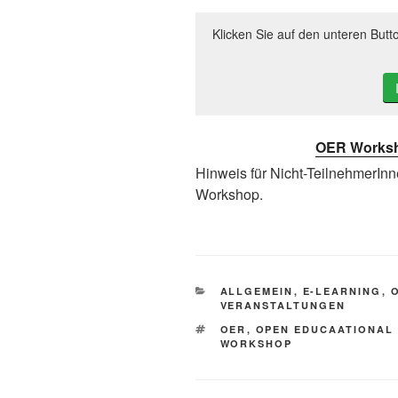
Klicken Sie auf den unteren Butt
OER Works
Hinweis für Nicht-TeilnehmerIn
Workshop.
KATEGORIEN
ALLGEMEIN
,
E-LEARNING
,
VERANSTALTUNGEN
SCHLAGWÖRTER
OER
,
OPEN EDUCAATIONAL
WORKSHOP