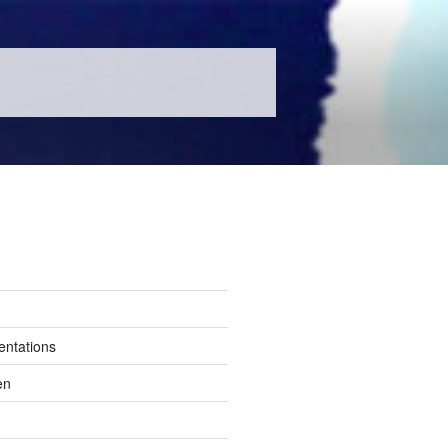
entations
en