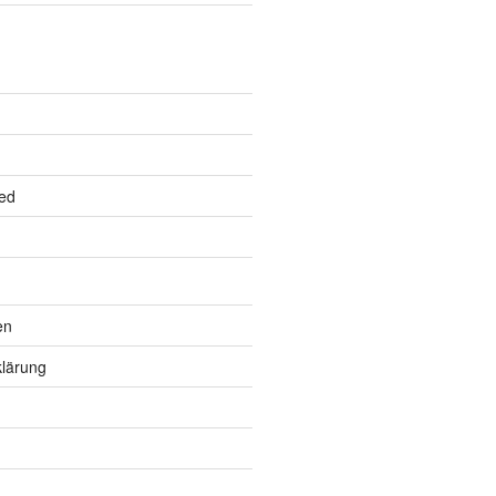
ed
en
lärung