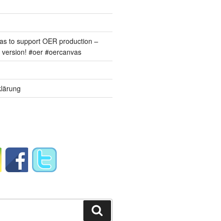
s to support OER production –
version! #oer #oercanvas
lärung
Suchen