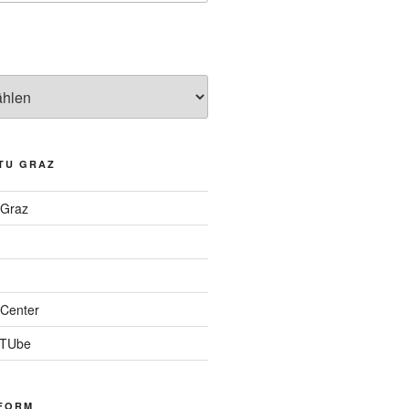
TU GRAZ
 Graz
Center
 TUbe
FORM