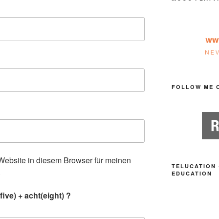
FOLLOW ME 
ebsite in diesem Browser für meinen
TELUCATION 
.
EDUCATION
ive) + acht(eight) ?