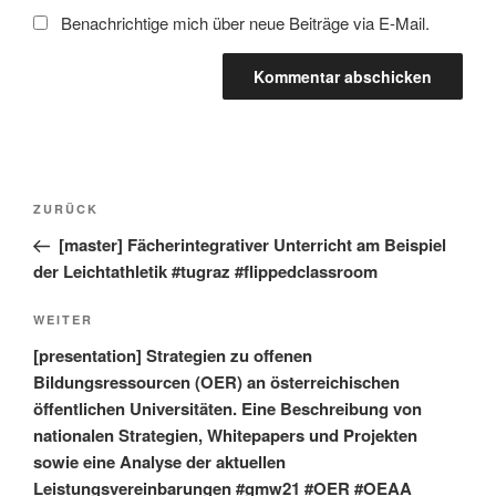
Benachrichtige mich über neue Beiträge via E-Mail.
Beitragsnavigation
Vorheriger
ZURÜCK
Beitrag
[master] Fächerintegrativer Unterricht am Beispiel
der Leichtathletik #tugraz #flippedclassroom
Nächster
WEITER
Beitrag
[presentation] Strategien zu offenen
Bildungsressourcen (OER) an österreichischen
öffentlichen Universitäten. Eine Beschreibung von
nationalen Strategien, Whitepapers und Projekten
sowie eine Analyse der aktuellen
Leistungsvereinbarungen #gmw21 #OER #OEAA