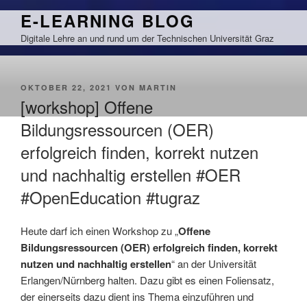
Zum
E-LEARNING BLOG
Inhalt
Digitale Lehre an und rund um der Technischen Universität Graz
springen
VERÖFFENTLICHT
OKTOBER 22, 2021
VON
MARTIN
AM
[workshop] Offene
Bildungsressourcen (OER)
erfolgreich finden, korrekt nutzen
und nachhaltig erstellen #OER
#OpenEducation #tugraz
Heute darf ich einen Workshop zu „
Offene
Bildungsressourcen (OER) erfolgreich finden, korrekt
nutzen und nachhaltig erstellen
“ an der Universität
Erlangen/Nürnberg halten. Dazu gibt es einen Foliensatz,
der einerseits dazu dient ins Thema einzuführen und