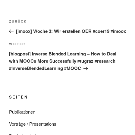
Beitragsnavigation
Vorheriger
ZURÜCK
Beitrag
[imoox] Woche 3: Wir erstellen OER #coer19 #imoox
Nächster
WEITER
Beitrag
[blogpost] Inverse Blended Learning – How to Deal
with MOOCs More Successfully #tugraz #research
#InverseBlendedLearning #MOOC
SEITEN
Publikationen
Vorträge / Presentations