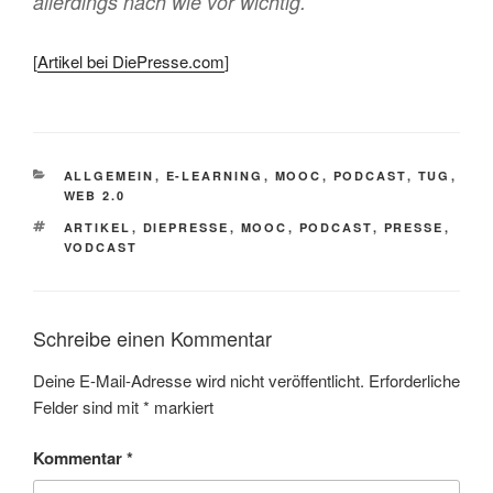
allerdings nach wie vor wichtig.
[
Artikel bei DiePresse.com
]
KATEGORIEN
ALLGEMEIN
,
E-LEARNING
,
MOOC
,
PODCAST
,
TUG
,
WEB 2.0
SCHLAGWÖRTER
ARTIKEL
,
DIEPRESSE
,
MOOC
,
PODCAST
,
PRESSE
,
VODCAST
Schreibe einen Kommentar
Deine E-Mail-Adresse wird nicht veröffentlicht.
Erforderliche
Felder sind mit
*
markiert
Kommentar
*