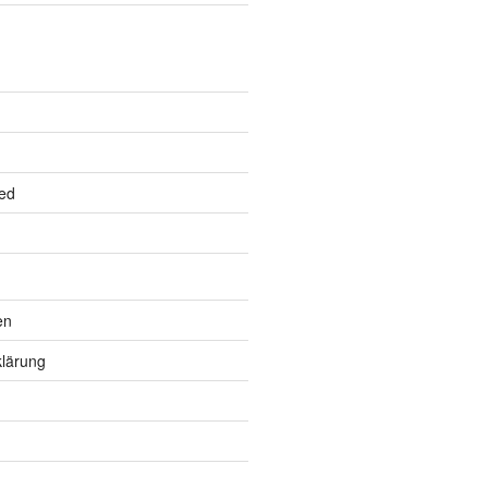
ed
en
lärung