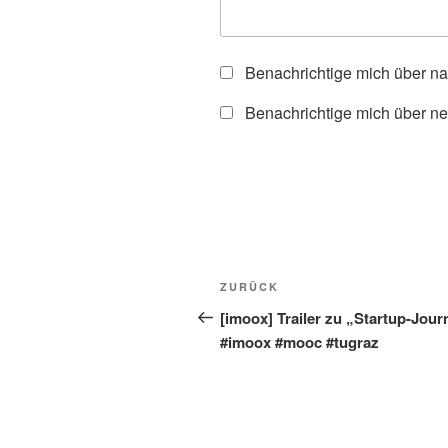
Benachrichtige mich über n
Benachrichtige mich über ne
Beitragsnavigation
Vorheriger
ZURÜCK
Beitrag
[imoox] Trailer zu „Startup-Jour
#imoox #mooc #tugraz