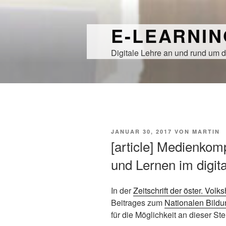
Zum
Inhalt
E-LEARNI
springen
Digitale Lehre an und rund um d
VERÖFFENTLICHT
JANUAR 30, 2017
VON
MARTIN
AM
[article] Medienkom
und Lernen im digita
In der
Zeitschrift der öster. Vol
Beitrages zum
Nationalen Bildu
für die Möglichkeit an dieser Stel