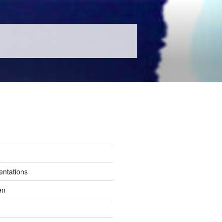
entations
en