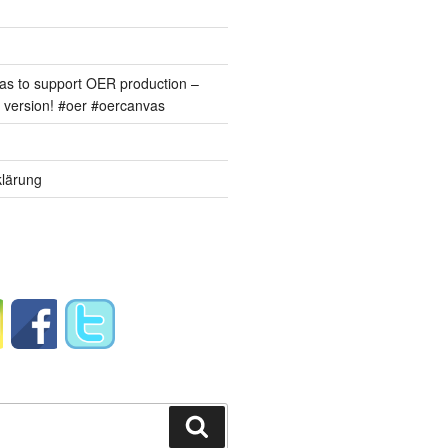
s to support OER production –
version! #oer #oercanvas
lärung
Suchen