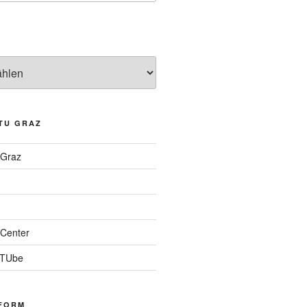
TU GRAZ
 Graz
Center
 TUbe
FORM