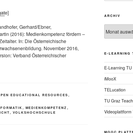
gat
e]
ARCHIV
ndhofer, Gerhard/Ebner,
Archiv
Martin (2016): Medienkompetenz fördern –
eitalter. In: Die Österreichische
Erwachsenenbildung. November 2016,
E-LEARNING 
ersion: Verband Österreichischer
E-Learning TU
iMooX
TELucation
OPEN EDUCATIONAL RESOURCES
,
TU Graz Teach
NFORMATIK
,
MEDIENKOMPETENZ
,
Videoplattform
ICHT
,
VOLKSHOCHSCHULE
MOOC PLATT