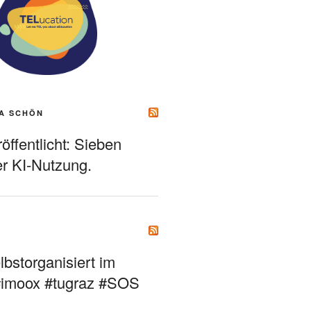
A SCHÖN
ffentlicht: Sieben
r KI-Nutzung.
bstorganisiert im
#imoox #tugraz #SOS