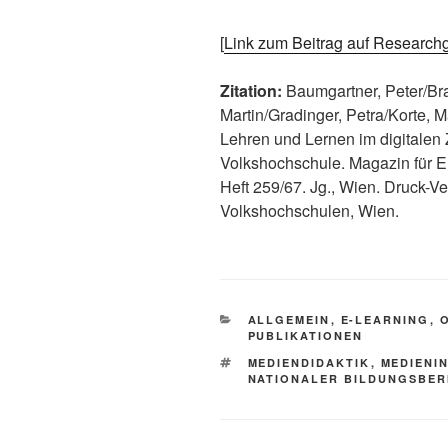
[
Link zum Beitrag auf Research
Zitation:
Baumgartner, Peter/Bra
Martin/Gradinger, Petra/Korte, 
Lehren und Lernen im digitalen Z
Volkshochschule. Magazin für 
Heft 259/67. Jg., Wien. Druck-V
Volkshochschulen, Wien.
KATEGORIEN
ALLGEMEIN
,
E-LEARNING
,
PUBLIKATIONEN
SCHLAGWÖRTER
MEDIENDIDAKTIK
,
MEDIENI
NATIONALER BILDUNGSBER