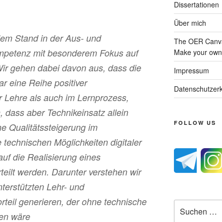
Dissertationen
Über mich
dem Stand in der Aus- und
The OER Canva
mpetenz mit besonderem Fokus auf
Make your own 
 Wir gehen dabei davon aus, dass die
Impressum
r eine Reihe positiver
Datenschutzerk
r Lehre als auch im Lernprozess,
n, dass aber Technikeinsatz allein
FOLLOW US
ne Qualitätssteigerung im
e technischen Möglichkeiten digitaler
uf die Realisierung eines
eilt werden. Darunter verstehen wir
terstützten Lehr- und
orteil generieren, der ohne technische
Suche
den wäre
nach: