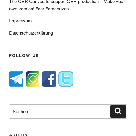
The OER Canvas to support OER production – Make your
own version! #oer #oercanvas
Impressum
Datenschutzerklärung
FOLLOW US
Suche
Suche
nach:
ARCHIV