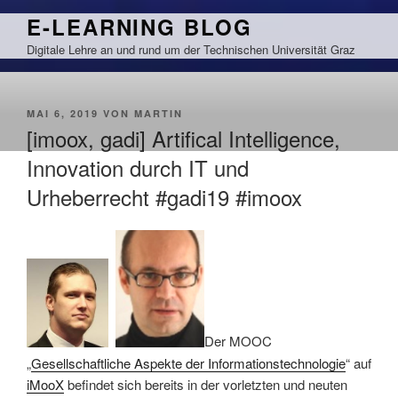
Zum
E-LEARNING BLOG
Inhalt
Digitale Lehre an und rund um der Technischen Universität Graz
springen
VERÖFFENTLICHT
MAI 6, 2019
VON
MARTIN
AM
[imoox, gadi] Artifical Intelligence,
Innovation durch IT und
Urheberrecht #gadi19 #imoox
Der MOOC
„
Gesellschaftliche Aspekte der Informationstechnologie
“ auf
iMooX
befindet sich bereits in der vorletzten und neuten