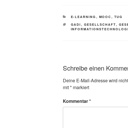
KATEGORIEN
E-LEARNING
,
MOOC
,
TUG
SCHLAGWÖRTER
GADI
,
GESELLSCHAFT
,
GES
INFORMATIONSTECHNOLOG
Schreibe einen Komme
Deine E-Mail-Adresse wird nicht 
mit
*
markiert
Kommentar
*