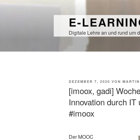
Zum
Inhalt
E-LEARNI
springen
Digitale Lehre an und rund um d
VERÖFFENTLICHT
DEZEMBER 7, 2020
VON
MARTIN
AM
[imoox, gadi] Woche 9
Innovation durch IT
#imoox
Der MOOC