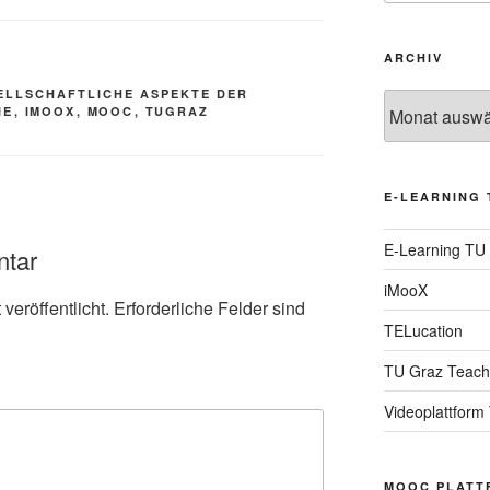
ARCHIV
ELLSCHAFTLICHE ASPEKTE DER
Archiv
IE
,
IMOOX
,
MOOC
,
TUGRAZ
E-LEARNING 
E-Learning TU
ntar
iMooX
veröffentlicht.
Erforderliche Felder sind
TELucation
TU Graz Teach
Videoplattform
MOOC PLATT