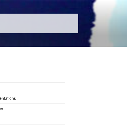
entations
en