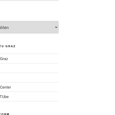
TU GRAZ
 Graz
Center
 TUbe
FORM