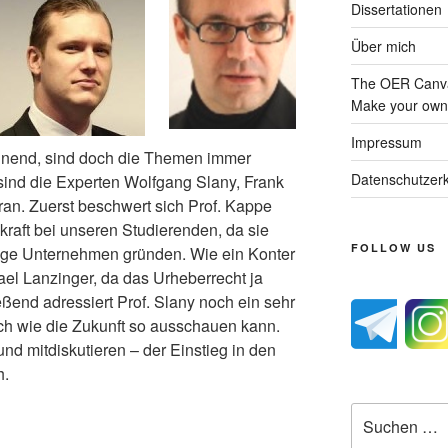
Dissertationen
Über mich
The OER Canva
Make your own 
Impressum
nend, sind doch die Themen immer
Datenschutzerk
sind die Experten Wolfgang Slany, Frank
an. Zuerst beschwert sich Prof. Kappe
raft bei unseren Studierenden, da sie
FOLLOW US
nige Unternehmen gründen. Wie ein Konter
el Lanzinger, da das Urheberrecht ja
eßend adressiert Prof. Slany noch ein sehr
h wie die Zukunft so ausschauen kann.
nd mitdiskutieren – der Einstieg in den
h.
Suche
nach: