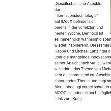
„
Gesellschaftliche Aspekte
der
Informationstechnologie
“
auf
iMooX
befindet sich
bereits in der vorletzten und
neuten Woche. Dennoch ist
es immer noch wahnsinnig span
wieder inspirierend. Diesesmal 
Kappe und Michael Lanzinger dr
über die mangelnde Innovationsk
seiner Ansicht nach viel zu we
wirkt dann das Thema von Micha
sehr einschränkend ist. Abschli
spannendes Thema und fragt sic
Also unbedingt vorbei schauen u
MOOC ist jederzeit noch möglic
[
Link zum Kurs
]