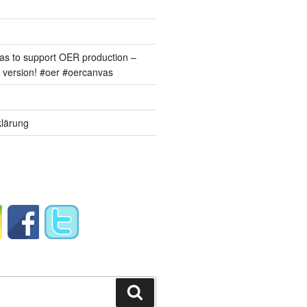
s to support OER production –
version! #oer #oercanvas
lärung
Suchen