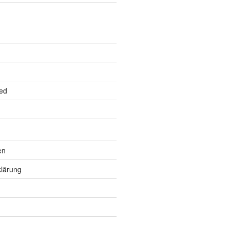
ed
en
lärung