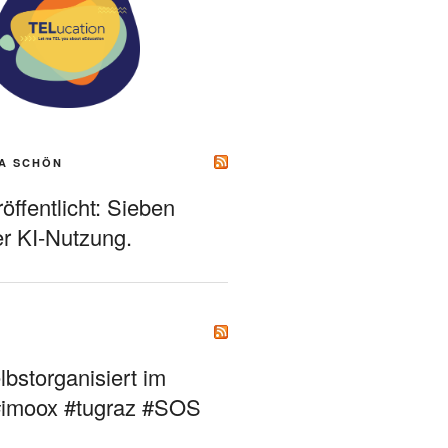
A SCHÖN
ffentlicht: Sieben
r KI-Nutzung.
bstorganisiert im
#imoox #tugraz #SOS