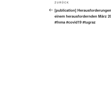
Beitragsnavigation
Vorheriger
ZURÜCK
Beitrag
[publication] Herausforderungen
einem herausfordernden März 2
#fnma #covid19 #tugraz