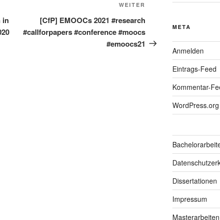
Nächster
WEITER
Beitrag
 in
[CfP] EMOOCs 2021 #research
META
020
#callforpapers #conference #moocs
#emoocs21
Anmelden
Eintrags-Feed
Kommentar-Fe
WordPress.org
Bachelorarbeit
Datenschutzerk
Dissertationen
Impressum
Masterarbeiten