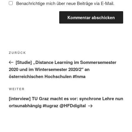
Benachrichtige mich über neue Beiträge via E-Mail.
Beitragsnavigation
Vorheriger
ZURÜCK
Beitrag
[Studie] „Distance Learning im Sommersemester
2020 und im Wintersemester 2020/2″ an
österreichischen Hochschulen #fnma
Nächster
WEITER
Beitrag
[interview] TU Graz macht es vor: synchrone Lehre nun
ortsunabhängig #tugraz @HFDdigital