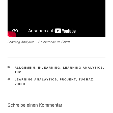
Learning Analytics – Studierende im Fokus
KATEGORIEN
ALLGEMEIN
,
E-LEARNING
,
LEARNING ANALYTICS
,
TUG
SCHLAGWÖRTER
LEARNING ANALAYTICS
,
PROJEKT
,
TUGRAZ
,
VIDEO
Schreibe einen Kommentar