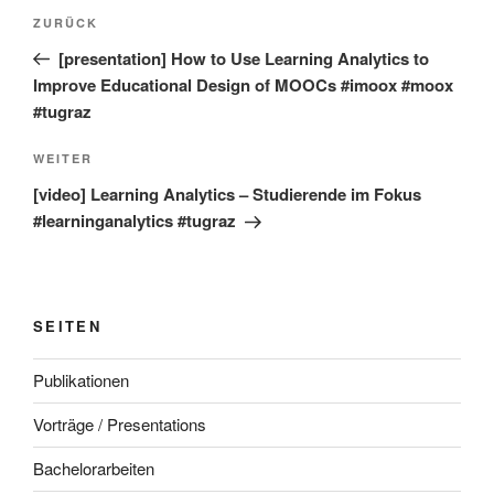
Beitragsnavigation
Vorheriger
ZURÜCK
Beitrag
[presentation] How to Use Learning Analytics to
Improve Educational Design of MOOCs #imoox #moox
#tugraz
Nächster
WEITER
Beitrag
[video] Learning Analytics – Studierende im Fokus
#learninganalytics #tugraz
SEITEN
Publikationen
Vorträge / Presentations
Bachelorarbeiten