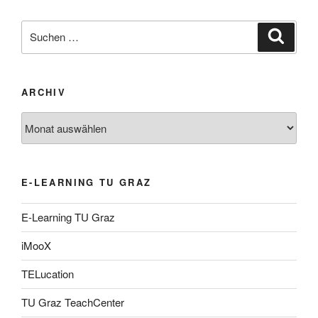
Suche
Suche
nach:
ARCHIV
Archiv
E-LEARNING TU GRAZ
E-Learning TU Graz
iMooX
TELucation
TU Graz TeachCenter