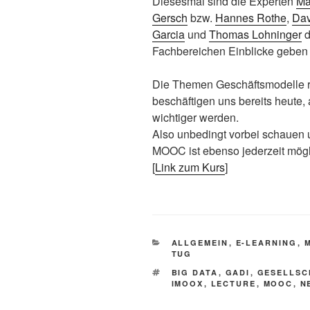
Diesesmal sind die Experten
Ma
Gersch
bzw.
Hannes Rothe
,
Dav
Garcia
und
Thomas Lohninger
d
Fachbereichen Einblicke geben
Die Themen Geschäftsmodelle r
beschäftigen uns bereits heute,
wichtiger werden.
Also unbedingt vorbei schauen u
MOOC ist ebenso jederzeit mögl
[
Link zum Kurs
]
KATEGORIEN
ALLGEMEIN
,
E-LEARNING
,
TUG
SCHLAGWÖRTER
BIG DATA
,
GADI
,
GESELLSC
IMOOX
,
LECTURE
,
MOOC
,
N