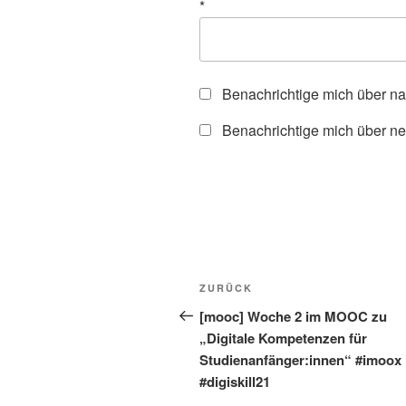
*
Benachrichtige mich über n
Benachrichtige mich über ne
Beitragsnavigation
Vorheriger
ZURÜCK
Beitrag
[mooc] Woche 2 im MOOC zu
„Digitale Kompetenzen für
Studienanfänger:innen“ #imoox
#digiskill21