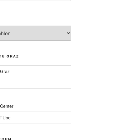
TU GRAZ
 Graz
Center
 TUbe
FORM