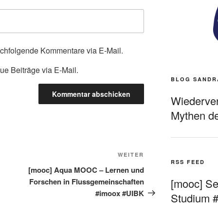
achfolgende Kommentare via E-Mail.
ue Beiträge via E-Mail.
BLOG SANDR
Wiederverö
Mythen de
Nächster
WEITER
RSS FEED
Beitrag
[mooc] Aqua MOOC – Lernen und
[mooc] Sel
Forschen in Flussgemeinschaften
#imoox #UIBK
Studium 