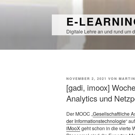
Zum
Inhalt
E-LEARNI
springen
Digitale Lehre an und rund um d
VERÖFFENTLICHT
NOVEMBER 2, 2021
VON
MARTI
AM
[gadi, imoox] Woche
Analytics und Netzp
Der MOOC „
Gesellschaftliche A
der Informationstechnologie
“ auf
iMooX
geht schon in die vierte