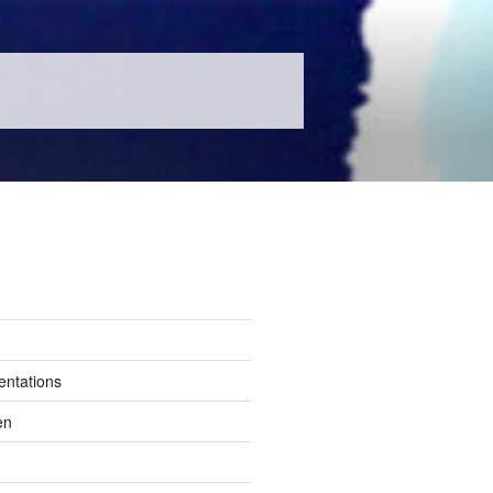
entations
en