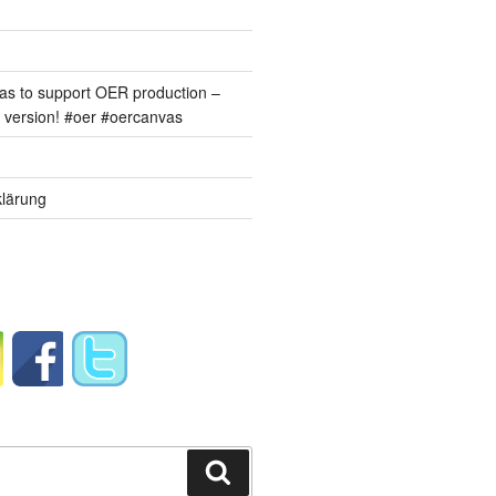
s to support OER production –
version! #oer #oercanvas
lärung
Suchen