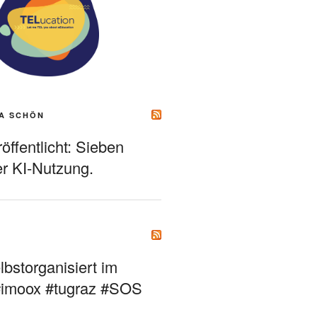
A SCHÖN
ffentlicht: Sieben
r KI-Nutzung.
bstorganisiert im
#imoox #tugraz #SOS