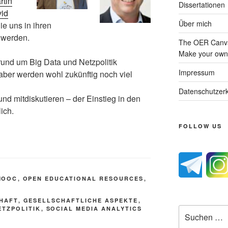
rtin
Dissertationen
id
Über mich
ie uns in ihren
 werden.
The OER Canva
Make your own 
und um Big Data und Netzpolitik
Impressum
 aber werden wohl zukünftig noch viel
Datenschutzerk
nd mitdiskutieren – der Einstieg in den
ich.
FOLLOW US
MOOC
,
OPEN EDUCATIONAL RESOURCES
,
HAFT
,
GESELLSCHAFTLICHE ASPEKTE
,
ETZPOLITIK
,
SOCIAL MEDIA ANALYTICS
Suche
nach: