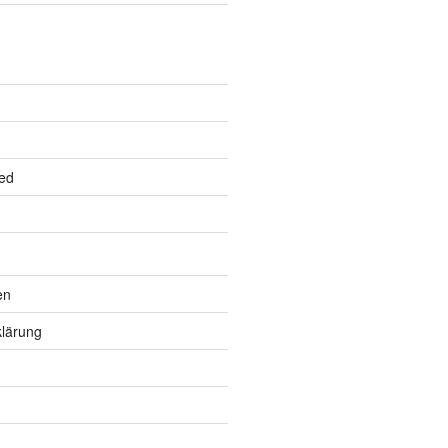
ed
en
lärung