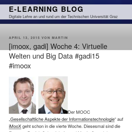
Zum
E-LEARNING BLOG
Inhalt
Digitale Lehre an und rund um der Technischen Universität Graz
springen
VERÖFFENTLICHT
APRIL 13, 2015
VON
MARTIN
AM
[imoox, gadi] Woche 4: Virtuelle
Welten und Big Data #gadi15
#imoox
Der MOOC
„
Gesellschaftliche Aspekte der Informationstechnologie
“ auf
iMooX
geht schon in die vierte Woche. Diesesmal sind die