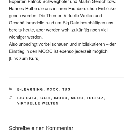
Experten
Patrick Schweighofer
und
Martin Gersch
bzw.
Hannes Rothe
die uns in ihren Fachbereichen Einblicke
geben werden. Die Themen Virtuelle Welten und
Geschäftsmodelle rund um Big Data beschäftigen uns
bereits heute, aber werden wohl zukünftig noch viel
wichtiger werden.
Also unbedingt vorbei schauen und mitdiskutieren – der
Einstieg in den MOOC ist ebenso jederzeit möglich.
[
Link zum Kurs
]
KATEGORIEN
E-LEARNING
,
MOOC
,
TUG
SCHLAGWÖRTER
BIG DATA
,
GADI
,
IMOOX
,
MOOC
,
TUGRAZ
,
VIRTUELLE WELTEN
Schreibe einen Kommentar