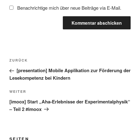
Benachrichtige mich über neue Beiträge via E-Mail.
Beitragsnavigation
Vorheriger
ZURÜCK
Beitrag
[presentation] Mobile Applikation zur Förderung der
Lesekompetenz bei Kindern
Nächster
WEITER
Beitrag
[imoox] Start „Aha-Erlebnisse der Experimentalphysik“
– Teil 2 #imoox
SEITEN