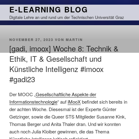
Zum
E-LEARNING BLOG
Inhalt
Digitale Lehre an und rund um der Technischen Universität Graz
springen
VERÖFFENTLICHT
NOVEMBER 27, 2023
VON
MARTIN
AM
[gadi, imoox] Woche 8: Technik &
Ethik, IT & Gesellschaft und
Künstliche Intelligenz #imoox
#gadi23
Der MOOC „
Gesellschaftliche Aspekte der
Informationstechnologie
“ auf
iMooX
befindet sich bereits in
der achten Woche. Diesesmal ist der Experte Günter
Getzinger, sowie die Queer STS Mitglieder Susanne Kink,
Thomas Berger und Anita Thaler dran. Und wir konnten
auch noch Julia Kloiber gewinnen, die das Thema
Künstliche Intelligenz kritisch reflektiert.